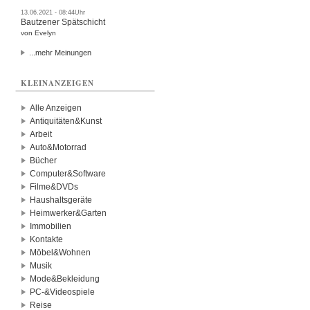
13.06.2021 - 08:44Uhr
Bautzener Spätschicht
von Evelyn
...mehr Meinungen
KLEINANZEIGEN
Alle Anzeigen
Antiquitäten&Kunst
Arbeit
Auto&Motorrad
Bücher
Computer&Software
Filme&DVDs
Haushaltsgeräte
Heimwerker&Garten
Immobilien
Kontakte
Möbel&Wohnen
Musik
Mode&Bekleidung
PC-&Videospiele
Reise