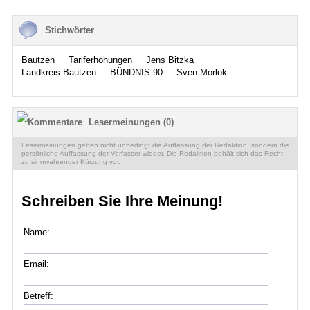
Stichwörter
Bautzen
Tariferhöhungen
Jens Bitzka
Landkreis Bautzen
BÜNDNIS 90
Sven Morlok
Lesermeinungen (0)
Lesermeinungen geben nicht unbedingt die Auffassung der Redaktion, sondern die
persönliche Auffassung der Verfasser wieder. Die Redaktion behält sich das Recht
zu sinnwahrender Kürzung vor.
Schreiben Sie Ihre Meinung!
Name:
Email:
Betreff: