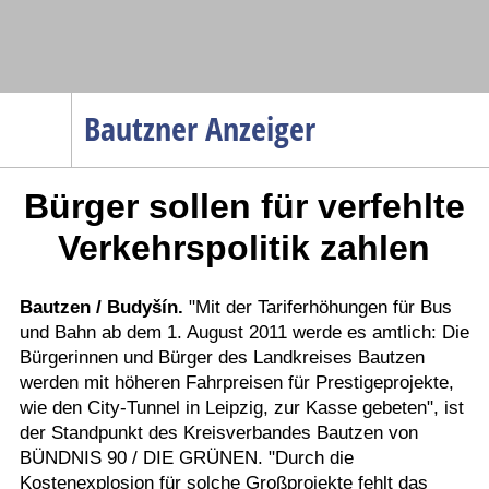
Navigation
Bautzner Anzeiger
Startseite
Bürger sollen für verfehlte
Menüpunkte
Politik
Verkehrspolitik zahlen
Gesellschaft
Wirtschaft
Bautzen / Budyšín.
"Mit der Tariferhöhungen für Bus
und Bahn ab dem 1. August 2011 werde es amtlich: Die
Service
Bürgerinnen und Bürger des Landkreises Bautzen
Verkehr
werden mit höheren Fahrpreisen für Prestigeprojekte,
wie den City-Tunnel in Leipzig, zur Kasse gebeten", ist
Gesundheit
der Standpunkt des Kreisverbandes Bautzen von
Kultur
BÜNDNIS 90 / DIE GRÜNEN. "Durch die
Kostenexplosion für solche Großprojekte fehlt das
Sport