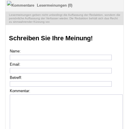
Lesermeinungen (0)
Lesermeinungen geben nicht unbedingt die Auffassung der Redaktion, sondern die
persönliche Auffassung der Verfasser wieder. Die Redaktion behält sich das Recht
zu sinnwahrender Kürzung vor.
Schreiben Sie Ihre Meinung!
Name:
Email:
Betreff:
Kommentar: