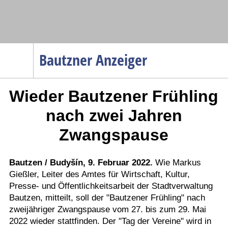
Navigation
Bautzner Anzeiger
Startseite
Wieder Bautzener Frühling
Menüpunkte
Politik
nach zwei Jahren
Gesellschaft
Zwangspause
Wirtschaft
Service
Bautzen / Budyšín, 9. Februar 2022.
Wie Markus
Gießler, Leiter des Amtes für Wirtschaft, Kultur,
Verkehr
Presse- und Öffentlichkeitsarbeit der Stadtverwaltung
Gesundheit
Bautzen, mitteilt, soll der "Bautzener Frühling" nach
Kultur
zweijähriger Zwangspause vom 27. bis zum 29. Mai
2022 wieder stattfinden. Der "Tag der Vereine" wird in
Sport