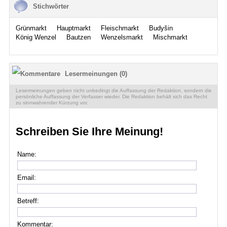
Stichwörter
Grünmarkt
Hauptmarkt
Fleischmarkt
Budyšin
König Wenzel
Bautzen
Wenzelsmarkt
Mischmarkt
Lesermeinungen (0)
Lesermeinungen geben nicht unbedingt die Auffassung der Redaktion, sondern die
persönliche Auffassung der Verfasser wieder. Die Redaktion behält sich das Recht
zu sinnwahrender Kürzung vor.
Schreiben Sie Ihre Meinung!
Name:
Email:
Betreff:
Kommentar: