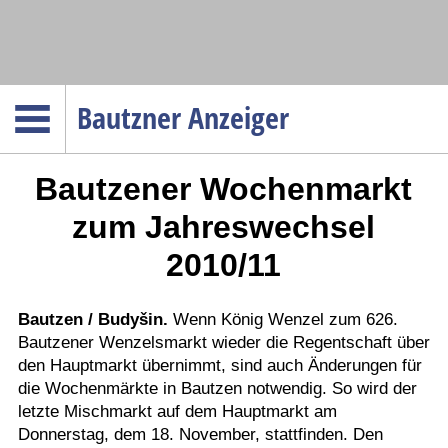
Navigation
Bautzner Anzeiger
Startseite
Bautzener Wochenmarkt
Menüpunkte
Politik
zum Jahreswechsel
Gesellschaft
2010/11
Wirtschaft
Service
Bautzen / Budyšin.
Wenn König Wenzel zum 626.
Bautzener Wenzelsmarkt wieder die Regentschaft über
Verkehr
den Hauptmarkt übernimmt, sind auch Änderungen für
Gesundheit
die Wochenmärkte in Bautzen notwendig. So wird der
Kultur
letzte Mischmarkt auf dem Hauptmarkt am
Donnerstag, dem 18. November, stattfinden. Den
Sport