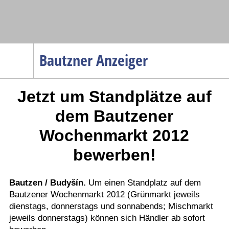
Navigation
Bautzner Anzeiger
Startseite
Jetzt um Standplätze auf
Menüpunkte
Politik
dem Bautzener
Gesellschaft
Wochenmarkt 2012
Wirtschaft
bewerben!
Service
Verkehr
Bautzen / Budyšín.
Um einen Standplatz auf dem
Gesundheit
Bautzener Wochenmarkt 2012 (Grünmarkt jeweils
dienstags, donnerstags und sonnabends; Mischmarkt
Kultur
jeweils donnerstags) können sich Händler ab sofort
Sport