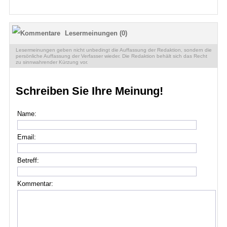
Lesermeinungen (0)
Lesermeinungen geben nicht unbedingt die Auffassung der Redaktion, sondern die
persönliche Auffassung der Verfasser wieder. Die Redaktion behält sich das Recht
zu sinnwahrender Kürzung vor.
Schreiben Sie Ihre Meinung!
Name:
Email:
Betreff:
Kommentar: