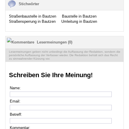
Stichwörter
Straßenbaustelle in Bautzen
Baustelle in Bautzen
Straßensperrung in Bautzen
Umleitung in Bautzen
Lesermeinungen (0)
Lesermeinungen geben nicht unbedingt die Auffassung der Redaktion, sondern die
persönliche Auffassung der Verfasser wieder. Die Redaktion behält sich das Recht
zu sinnwahrender Kürzung vor.
Schreiben Sie Ihre Meinung!
Name:
Email:
Betreff:
Kommentar: