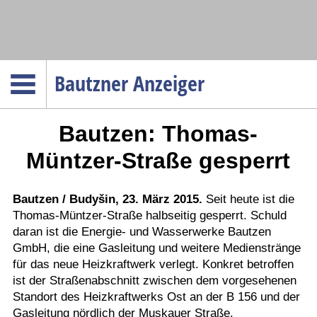
Navigation
Bautzner Anzeiger
Startseite
Bautzen: Thomas-
Menüpunkte
Politik
Müntzer-Straße gesperrt
Gesellschaft
Wirtschaft
Bautzen / Budyšin, 23. März 2015.
Seit heute ist die
Thomas-Müntzer-Straße halbseitig gesperrt. Schuld
Service
daran ist die Energie- und Wasserwerke Bautzen
Verkehr
GmbH, die eine Gasleitung und weitere Medienstränge
für das neue Heizkraftwerk verlegt. Konkret betroffen
Gesundheit
ist der Straßenabschnitt zwischen dem vorgesehenen
Kultur
Standort des Heizkraftwerks Ost an der B 156 und der
Gasleitung nördlich der Muskauer Straße.
Sport