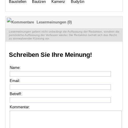
Baustellen
Bautzen
Kamenz
Budyšin
Termine
Kostenlos
Lesermeinungen (0)
Lesermeinungen geben nicht unbedingt die Auffassung der Redaktion, sondern die
persönliche Auffassung der Verfasser wieder. Die Redaktion behält sich das Recht
zu sinnwahrender Kürzung vor.
Schreiben Sie Ihre Meinung!
Name:
Email:
Betreff:
Kommentar: