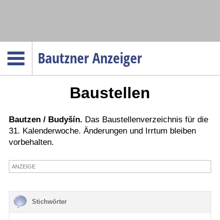
Navigation
Bautzner Anzeiger
Startseite
Baustellen
Menüpunkte
Politik
Gesellschaft
Bautzen / Budyšín.
Das Baustellenverzeichnis für die
31. Kalenderwoche. Änderungen und Irrtum bleiben
Wirtschaft
vorbehalten.
Service
ANZEIGE
Verkehr
Gesundheit
Kultur
Stichwörter
Sport