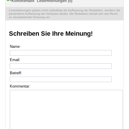
Lesermeinungen (0)
Lesermeinungen geben nicht unbedingt die Auffassung der Redaktion, sondern die
persönliche Auffassung der Verfasser wieder. Die Redaktion behält sich das Recht
zu sinnwahrender Kürzung vor.
Schreiben Sie Ihre Meinung!
Name:
Email:
Betreff:
Kommentar: