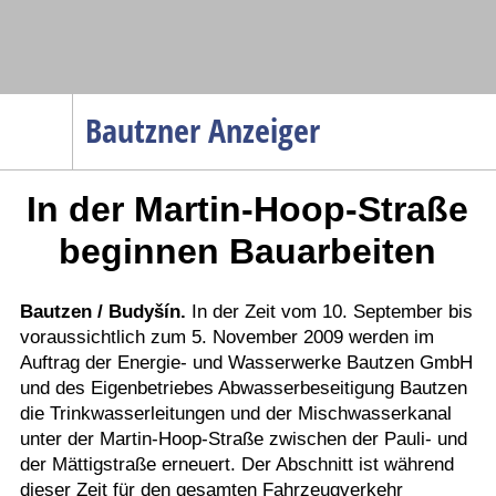
Navigation
Bautzner Anzeiger
Startseite
In der Martin-Hoop-Straße
Menüpunkte
Politik
beginnen Bauarbeiten
Gesellschaft
Wirtschaft
Bautzen / Budyšín.
In der Zeit vom 10. September bis
voraussichtlich zum 5. November 2009 werden im
Service
Auftrag der Energie- und Wasserwerke Bautzen GmbH
Verkehr
und des Eigenbetriebes Abwasserbeseitigung Bautzen
die Trinkwasserleitungen und der Mischwasserkanal
Gesundheit
unter der Martin-Hoop-Straße zwischen der Pauli- und
Kultur
der Mättigstraße erneuert. Der Abschnitt ist während
dieser Zeit für den gesamten Fahrzeugverkehr
Sport