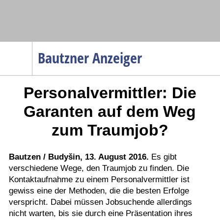
Navigation
Bautzner Anzeiger
Startseite
Personalvermittler: Die
Menüpunkte
Politik
Garanten auf dem Weg
Gesellschaft
zum Traumjob?
Wirtschaft
Service
Bautzen / Budyšin, 13. August 2016.
Es gibt
verschiedene Wege, den Traumjob zu finden. Die
Verkehr
Kontaktaufnahme zu einem Personalvermittler ist
Gesundheit
gewiss eine der Methoden, die die besten Erfolge
Kultur
verspricht. Dabei müssen Jobsuchende allerdings
nicht warten, bis sie durch eine Präsentation ihres
Sport