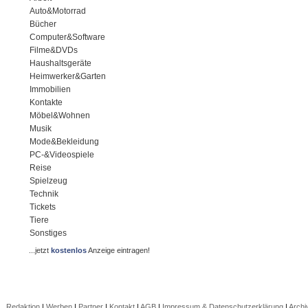
Auto&Motorrad
Bücher
Computer&Software
Filme&DVDs
Haushaltsgeräte
Heimwerker&Garten
Immobilien
Kontakte
Möbel&Wohnen
Musik
Mode&Bekleidung
PC-&Videospiele
Reise
Spielzeug
Technik
Tickets
Tiere
Sonstiges
...jetzt
kostenlos
Anzeige eintragen!
Redaktion
|
Werben
|
Partner
|
Kontakt
|
AGB
|
Impressum & Datenschutzerklärung
|
Archi