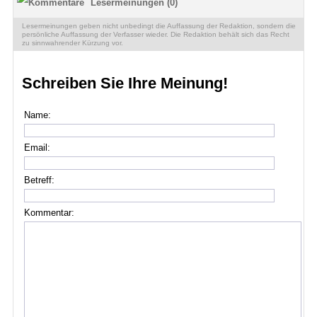
Lesermeinungen (0)
Lesermeinungen geben nicht unbedingt die Auffassung der Redaktion, sondern die
persönliche Auffassung der Verfasser wieder. Die Redaktion behält sich das Recht
zu sinnwahrender Kürzung vor.
Schreiben Sie Ihre Meinung!
Name:
Email:
Betreff:
Kommentar: