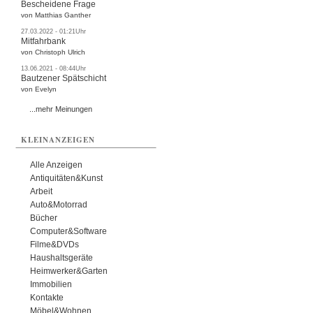
Bescheidene Frage
von Matthias Ganther
27.03.2022 - 01:21Uhr
Mitfahrbank
von Christoph Ulrich
13.06.2021 - 08:44Uhr
Bautzener Spätschicht
von Evelyn
...mehr Meinungen
KLEINANZEIGEN
Alle Anzeigen
Antiquitäten&Kunst
Arbeit
Auto&Motorrad
Bücher
Computer&Software
Filme&DVDs
Haushaltsgeräte
Heimwerker&Garten
Immobilien
Kontakte
Möbel&Wohnen