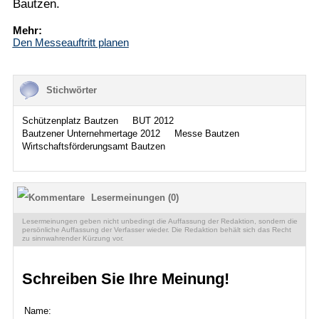
Bautzen.
Mehr:
Den Messeauftritt planen
Stichwörter
Schützenplatz Bautzen
BUT 2012
Bautzener Unternehmertage 2012
Messe Bautzen
Wirtschaftsförderungsamt Bautzen
Lesermeinungen (0)
Lesermeinungen geben nicht unbedingt die Auffassung der Redaktion, sondern die
persönliche Auffassung der Verfasser wieder. Die Redaktion behält sich das Recht
zu sinnwahrender Kürzung vor.
Schreiben Sie Ihre Meinung!
Name: