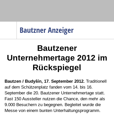
Navigation
Bautzner Anzeiger
Startseite
Bautzener
Menüpunkte
Politik
Unternehmertage 2012 im
Gesellschaft
Rückspiegel
Wirtschaft
Service
Bautzen / Budyšín, 17. September 2012.
Traditionell
auf dem Schützenplatz fanden vom 14. bis 16.
Verkehr
September die 20. Bautzener Unternehmertage statt.
Gesundheit
Fast 150 Aussteller nutzen die Chance, den mehr als
Kultur
9.000 Besuchern zu begegnen. Begleitet wurde die
Messe von einem bunten Unterhaltungsprogramm.
Sport