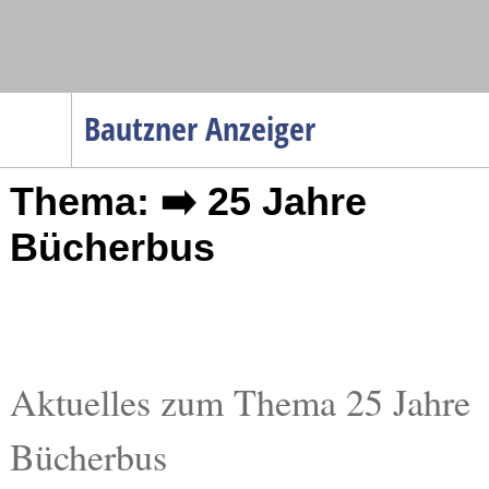
Navigation
Bautzner Anzeiger
Startseite
Thema: ➡️ 25 Jahre
Menüpunkte
Politik
Bücherbus
Gesellschaft
Wirtschaft
Service
Verkehr
Aktuelles zum Thema 25 Jahre
Gesundheit
Bücherbus
Kultur
Sport