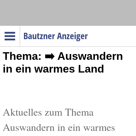
Navigation
Bautzner Anzeiger
Startseite
Thema: ➡️ Auswandern
Menüpunkte
Politik
in ein warmes Land
Gesellschaft
Wirtschaft
Service
Verkehr
Aktuelles zum Thema
Gesundheit
Auswandern in ein warmes
Kultur
Sport