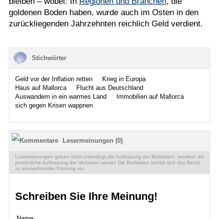
bleiben – wobei: In
Regionen und Branchen
, die
goldenen Boden haben, wurde auch im Osten in den
zurückliegenden Jahrzehnten reichlich Geld verdient.
Stichwörter
Geld vor der Inflation retten
Krieg in Europa
Haus auf Mallorca
Flucht aus Deutschland
Auswandern in ein warmes Land
Immobilien auf Mallorca
sich gegen Krisen wappnen
Lesermeinungen (0)
Lesermeinungen geben nicht unbedingt die Auffassung der Redaktion, sondern die
persönliche Auffassung der Verfasser wieder. Die Redaktion behält sich das Recht
zu sinnwahrender Kürzung vor.
Schreiben Sie Ihre Meinung!
Name: