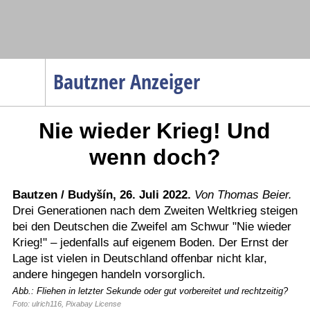
Navigation
Bautzner Anzeiger
Startseite
Nie wieder Krieg! Und
Menüpunkte
Politik
wenn doch?
Gesellschaft
Wirtschaft
Bautzen / Budyšín, 26. Juli 2022.
Von Thomas Beier.
Drei Generationen nach dem Zweiten Weltkrieg steigen
Service
bei den Deutschen die Zweifel am Schwur "Nie wieder
Verkehr
Krieg!" – jedenfalls auf eigenem Boden. Der Ernst der
Lage ist vielen in Deutschland offenbar nicht klar,
Gesundheit
andere hingegen handeln vorsorglich.
Kultur
Abb.: Fliehen in letzter Sekunde oder gut vorbereitet und rechtzeitig?
Foto: ulrich116, Pixabay License
Sport