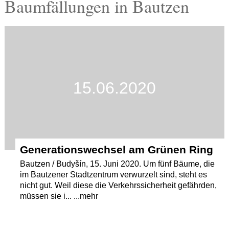
Baumfällungen in Bautzen
Termine
Kostenlos
15.06.2020
Generationswechsel am Grünen Ring
Bautzen / Budyšín, 15. Juni 2020. Um fünf Bäume, die
im Bautzener Stadtzentrum verwurzelt sind, steht es
nicht gut. Weil diese die Verkehrssicherheit gefährden,
müssen sie i... ...mehr