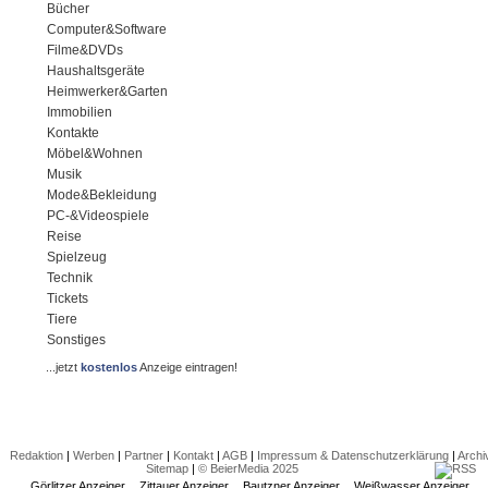
Bücher
Computer&Software
Filme&DVDs
Haushaltsgeräte
Heimwerker&Garten
Immobilien
Kontakte
Möbel&Wohnen
Musik
Mode&Bekleidung
PC-&Videospiele
Reise
Spielzeug
Technik
Tickets
Tiere
Sonstiges
...jetzt
kostenlos
Anzeige eintragen!
Redaktion
|
Werben
|
Partner
|
Kontakt
|
AGB
|
Impressum & Datenschutzerklärung
|
Archi
Sitemap
|
© BeierMedia 2025
Görlitzer Anzeiger
Zittauer Anzeiger
Bautzner Anzeiger
Weißwasser Anzeiger