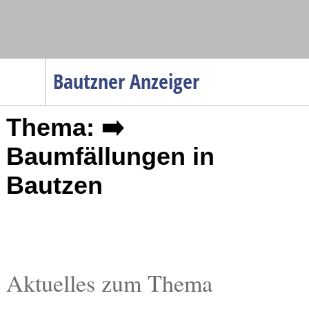
Navigation
Bautzner Anzeiger
Startseite
Thema: ➡️
Menüpunkte
Politik
Baumfällungen in
Gesellschaft
Bautzen
Wirtschaft
Service
Verkehr
Gesundheit
Aktuelles zum Thema
Kultur
Sport