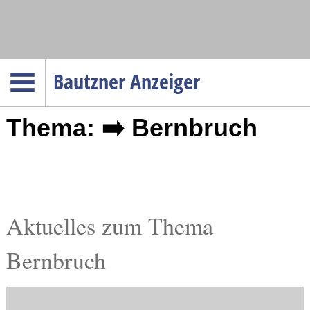
Navigation
Bautzner Anzeiger
Startseite
Thema: ➡️ Bernbruch
Menüpunkte
Politik
Gesellschaft
Wirtschaft
Service
Aktuelles zum Thema
Verkehr
Bernbruch
Gesundheit
Kultur
Sport