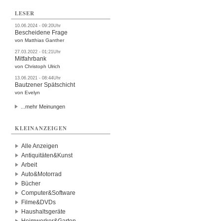
LESER
10.06.2024 - 09:20Uhr
Bescheidene Frage
von Matthias Ganther
27.03.2022 - 01:21Uhr
Mitfahrbank
von Christoph Ulrich
13.06.2021 - 08:44Uhr
Bautzener Spätschicht
von Evelyn
...mehr Meinungen
KLEINANZEIGEN
Alle Anzeigen
Antiquitäten&Kunst
Arbeit
Auto&Motorrad
Bücher
Computer&Software
Filme&DVDs
Haushaltsgeräte
Heimwerker&Garten