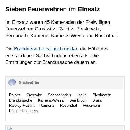
Sieben Feuerwehren im EInsatz
Termine
Kostenlos
Im Einsatz waren 45 Kameraden der Freiwilligen
Feuerwehren Crostwitz, Ralbitz, Pieskowitz,
Bernbruch, Kamenz, Kamenz-Wiesa und Rosenthal.
Die
Brandursache ist noch unklar
, die Höhe des
entstandenen Sachschadens ebenfalls. Die
Ermittlungen zur Brandursache dauern an.
Stichwörter
Ralbitz
Crostwitz
Sachschaden
Laske
Pieskowitz
Brandursache
Kamenz-Wiesa
Bernbruch
Brand
Ralbicy-Róžant
Kamenz
Rosenthal
Feuerwehr
Ralbitz-Rosenthal