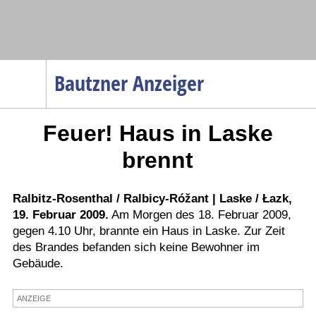
Navigation
Bautzner Anzeiger
Startseite
Feuer! Haus in Laske
Menüpunkte
Politik
brennt
Gesellschaft
Wirtschaft
Ralbitz-Rosenthal / Ralbicy-Róžant | Laske / Łazk,
19. Februar 2009.
Am Morgen des 18. Februar 2009,
Service
gegen 4.10 Uhr, brannte ein Haus in Laske. Zur Zeit
Verkehr
des Brandes befanden sich keine Bewohner im
Gebäude.
Gesundheit
Kultur
ANZEIGE
Sport