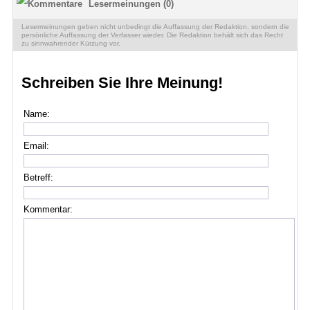
Lesermeinungen (0)
Lesermeinungen geben nicht unbedingt die Auffassung der Redaktion, sondern die
persönliche Auffassung der Verfasser wieder. Die Redaktion behält sich das Recht
zu sinnwahrender Kürzung vor.
Schreiben Sie Ihre Meinung!
Name:
Email:
Betreff:
Kommentar: