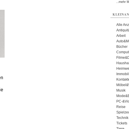
...mehr 
KLEINAN
Alle An
Antiqui
Arbeit
Auto&Mo
Bücher
Comput
Filme&
Haushal
Heimwe
Immobil
en
Kontakt
Möbel&
ie
Musik
Mode&B
PC-&Vid
Reise
Spielze
Technik
Tickets
Tiere