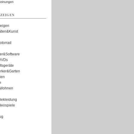
Meinungen
ZEIGEN
zeigen
täten&Kunst
torrad
er&Software
DVDs
tsgeräte
rker&Garten
ien
e
Wohnen
ekleidung
eospiele
ug