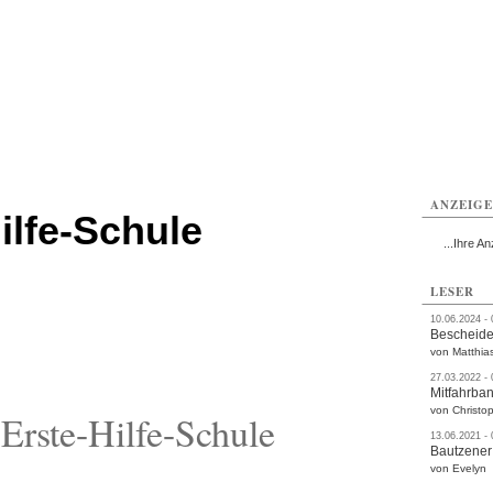
utzen
Bautzen
Bautzen
Bautzen
Bautzen
Bautzen
rvice
Verkehr
Gesundheit
Kultur
Sport
Termine
ANZEIG
ilfe-Schule
...Ihre An
LESER
10.06.2024 -
Bescheide
von Matthia
27.03.2022 -
Mitfahrba
von Christop
Erste-Hilfe-Schule
13.06.2021 -
Bautzener
von Evelyn