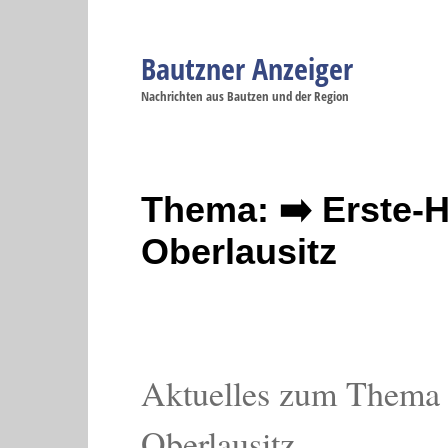
Bautzner Anzeiger
Navigation
Nachrichten aus Bautzen und der Region
Menüpunkte
Bautzen
Bautzen
Bautzen
Bautzen
Ba
Startseite
Politik
Gesellschaft
Wirtschaft
Se
Thema: ➡️ Erste-H
Oberlausitz
Aktuelles zum Thema 
Oberlausitz