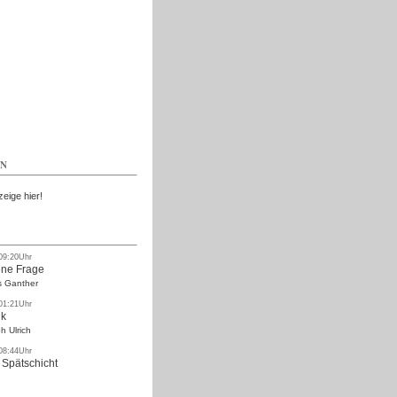
Kostenlos
EN
zeige hier!
 09:20Uhr
ne Frage
s Ganther
 01:21Uhr
nk
h Ulrich
 08:44Uhr
 Spätschicht