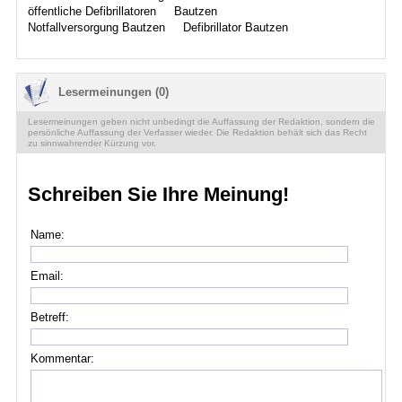
öffentliche Defibrillatoren
Bautzen
Notfallversorgung Bautzen
Defibrillator Bautzen
Lesermeinungen (0)
Lesermeinungen geben nicht unbedingt die Auffassung der Redaktion, sondern die
persönliche Auffassung der Verfasser wieder. Die Redaktion behält sich das Recht
zu sinnwahrender Kürzung vor.
Schreiben Sie Ihre Meinung!
Name:
Email:
Betreff:
Kommentar: