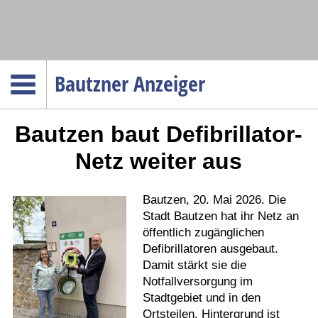
Navigation
Bautzner Anzeiger
Startseite
Bautzen baut Defibrillator-
Menüpunkte
Politik
Netz weiter aus
Gesellschaft
Wirtschaft
Bautzen, 20. Mai 2026. Die
Stadt Bautzen hat ihr Netz an
Service
öffentlich zugänglichen
Verkehr
Defibrillatoren ausgebaut.
Damit stärkt sie die
Gesundheit
Notfallversorgung im
Kultur
Stadtgebiet und in den
Ortsteilen. Hintergrund ist
Sport