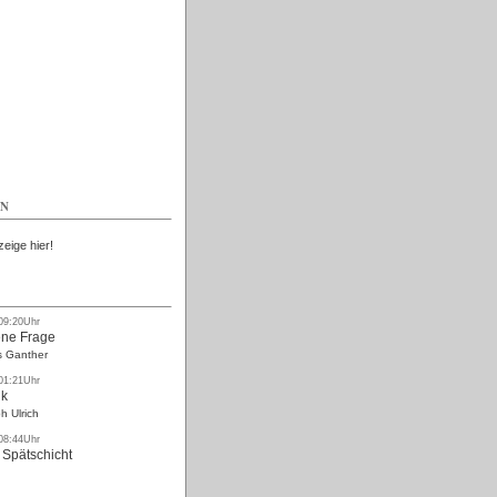
Kostenlos
EN
zeige hier!
 09:20Uhr
ne Frage
s Ganther
 01:21Uhr
nk
h Ulrich
 08:44Uhr
 Spätschicht