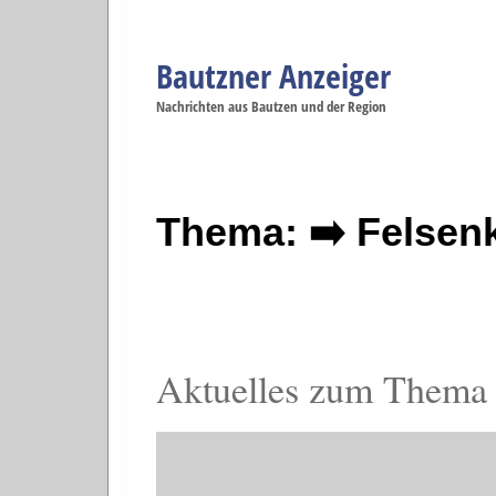
Bautzner Anzeiger
Navigation
Nachrichten aus Bautzen und der Region
Menüpunkte
Bautzen
Bautzen
Bautzen
Bautzen
Ba
Startseite
Politik
Gesellschaft
Wirtschaft
Se
Thema: ➡️ Felsenk
Aktuelles zum Thema F