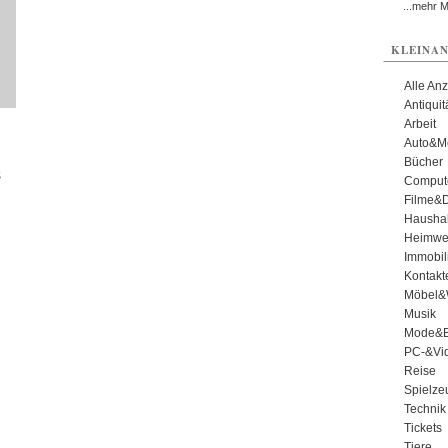
...mehr 
KLEINAN
Alle An
Antiqui
Arbeit
Auto&Mo
Bücher
s
Comput
Filme&
Haushal
Heimwe
Immobil
Kontakt
Möbel&
Musik
Mode&B
PC-&Vid
Reise
Spielze
Technik
Tickets
Tiere