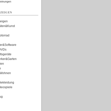
Meinungen
ZEIGEN
zeigen
täten&Kunst
torrad
er&Software
DVDs
tsgeräte
rker&Garten
ien
e
Wohnen
ekleidung
eospiele
ug