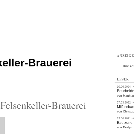
utzen
Bautzen
Bautzen
Bautzen
Bautzen
Bautzen
rvice
Verkehr
Gesundheit
Kultur
Sport
Termine
ANZEIG
eller-Brauerei
...Ihre An
LESER
10.06.2024 -
Bescheide
von Matthia
elsenkeller-Brauerei
27.03.2022 -
Mitfahrba
von Christop
13.06.2021 -
Bautzener
von Evelyn