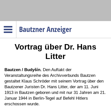
Navigation
Bautzner Anzeiger
Startseite
Vortrag über Dr. Hans
Menüpunkte
Politik
Litter
Gesellschaft
Wirtschaft
Bautzen / Budyšín.
Den Auftakt der
Veranstaltungsreihe des Archivverbunds Bautzen
Service
gestaltet Klaus Schröder mit seinem Vortrag über den
Verkehr
Bautzener Juristen Dr. Hans Litter, der am 11. Juni
1913 in Bautzen geboren und mit nur 31 Jahren am 21.
Gesundheit
Januar 1944 in Berlin-Tegel auf Befehl Hitlers
Kultur
erschossen wurde.
Sport