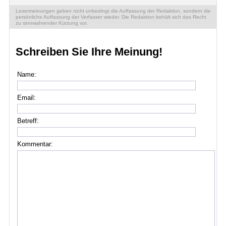
Lesermeinungen geben nicht unbedingt die Auffassung der Redaktion, sondern die
persönliche Auffassung der Verfasser wieder. Die Redaktion behält sich das Recht
zu sinnwahrender Kürzung vor.
Schreiben Sie Ihre Meinung!
Name:
Email:
Betreff:
Kommentar: