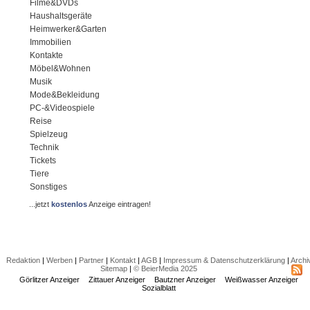
Filme&DVDs
Haushaltsgeräte
Heimwerker&Garten
Immobilien
Kontakte
Möbel&Wohnen
Musik
Mode&Bekleidung
PC-&Videospiele
Reise
Spielzeug
Technik
Tickets
Tiere
Sonstiges
...jetzt
kostenlos
Anzeige eintragen!
Redaktion
|
Werben
|
Partner
|
Kontakt
|
AGB
|
Impressum & Datenschutzerklärung
|
Archi
Sitemap
|
© BeierMedia 2025
Görlitzer Anzeiger
Zittauer Anzeiger
Bautzner Anzeiger
Weißwasser Anzeiger
Sozialblatt