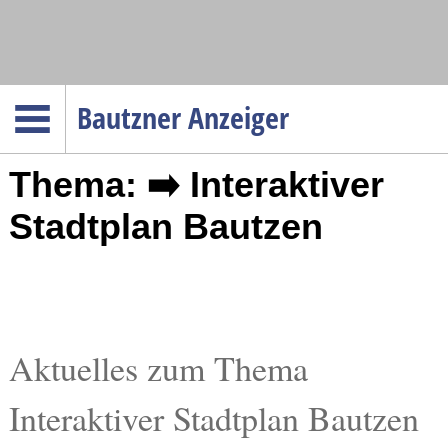
Navigation
Bautzner Anzeiger
Startseite
Thema: ➡️ Interaktiver
Menüpunkte
Politik
Stadtplan Bautzen
Gesellschaft
Wirtschaft
Service
Verkehr
Aktuelles zum Thema
Gesundheit
Interaktiver Stadtplan Bautzen
Kultur
Sport