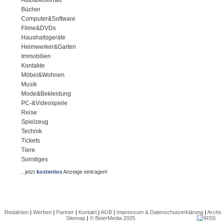
Auto&Motorrad
Bücher
Computer&Software
Filme&DVDs
Haushaltsgeräte
Heimwerker&Garten
Immobilien
Kontakte
Möbel&Wohnen
Musik
Mode&Bekleidung
PC-&Videospiele
Reise
Spielzeug
Technik
Tickets
Tiere
Sonstiges
...jetzt
kostenlos
Anzeige eintragen!
Redaktion
|
Werben
|
Partner
|
Kontakt
|
AGB
|
Impressum & Datenschutzerklärung
|
Archi
Sitemap
|
© BeierMedia 2025