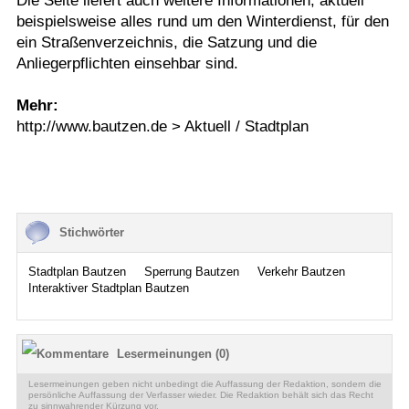
Die Seite liefert auch weitere Informationen, aktuell
beispielsweise alles rund um den Winterdienst, für den
ein Straßenverzeichnis, die Satzung und die
Anliegerpflichten einsehbar sind.
Mehr:
http://www.bautzen.de > Aktuell / Stadtplan
Stichwörter
Stadtplan Bautzen
Sperrung Bautzen
Verkehr Bautzen
Interaktiver Stadtplan Bautzen
Lesermeinungen (0)
Lesermeinungen geben nicht unbedingt die Auffassung der Redaktion, sondern die
persönliche Auffassung der Verfasser wieder. Die Redaktion behält sich das Recht
zu sinnwahrender Kürzung vor.