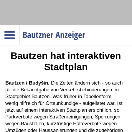
Navigation
Bautzner Anzeiger
Startseite
Bautzen hat interaktiven
Menüpunkte
Politik
Stadtplan
Gesellschaft
Wirtschaft
Bautzen / Budyšín.
Die Zeiten ändern sich - so auch
für die Bekanntgabe von Verkehrsbehinderungen im
Service
Stadtgebiet Bautzen. Was früher in Tabellenform -
Verkehr
wenig hilfreich für Ortsunkundige - aufgelistet war, ist
jetzt auf einem interaktiven Stadtplan ersichtlich, so
Gesundheit
Parkverbote wegen Straßenreinigungen, Sperrungen
Kultur
wegen Baustellen, kurzfristige Halteverbote wegen
Umzügen oder Haussanierungen und die zugehörigen
Sport