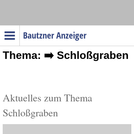
Navigation
Bautzner Anzeiger
Startseite
Thema: ➡️ Schloßgraben
Menüpunkte
Politik
Gesellschaft
Wirtschaft
Service
Aktuelles zum Thema
Verkehr
Schloßgraben
Gesundheit
Kultur
Sport