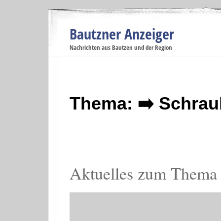
Bautzner Anzeiger
Navigation
Nachrichten aus Bautzen und der Region
Menüpunkte
Bautzen
Bautzen
Bautzen
Bautzen
Ba
Startseite
Politik
Gesellschaft
Wirtschaft
Se
Thema: ➡️ Schrau
Aktuelles zum Thema 