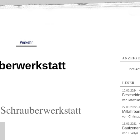
utzen
Bautzen
Bautzen
Bautzen
Bautzen
Bautzen
rvice
Verkehr
Gesundheit
Kultur
Sport
Termine
ANZEIG
berwerkstatt
...Ihre An
LESER
10.06.2024 -
Bescheide
von Matthia
Schrauberwerkstatt
27.03.2022 -
Mitfahrba
von Christop
13.06.2021 -
Bautzener
von Evelyn