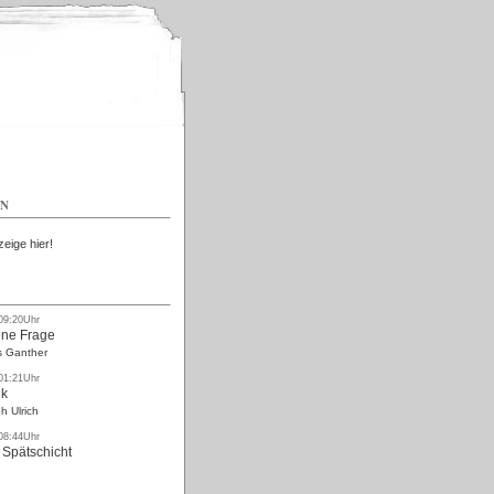
Kostenlos
EN
zeige hier!
 09:20Uhr
ne Frage
s Ganther
 01:21Uhr
nk
h Ulrich
 08:44Uhr
 Spätschicht