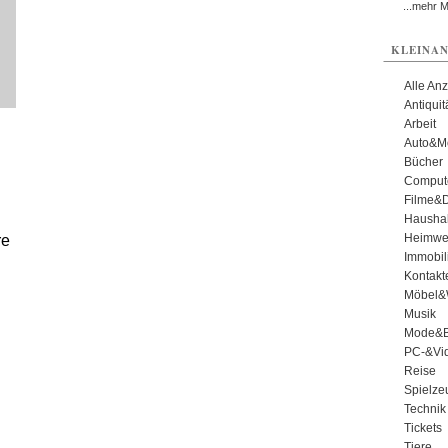
...mehr 
KLEINAN
Alle An
Antiqui
Arbeit
Auto&Mo
Bücher
Comput
Filme&
Haushal
Heimwe
re
Immobil
Kontakt
Möbel&
Musik
Mode&B
PC-&Vid
Reise
Spielze
Technik
Tickets
Tiere