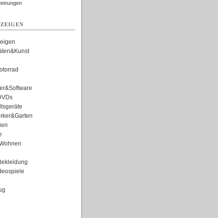
Meinungen
ZEIGEN
zeigen
täten&Kunst
torrad
er&Software
DVDs
tsgeräte
rker&Garten
ien
e
Wohnen
ekleidung
eospiele
ug