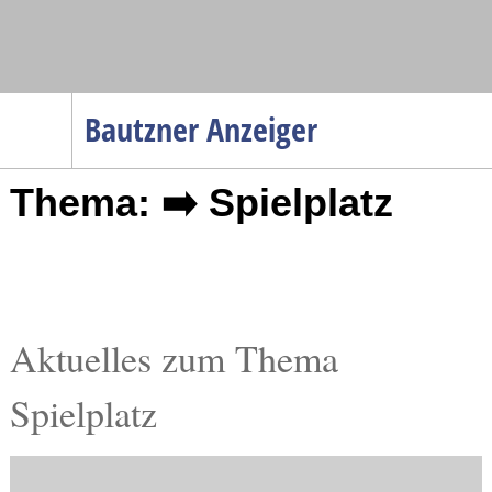
Navigation
Bautzner Anzeiger
Startseite
Thema: ➡️ Spielplatz
Menüpunkte
Politik
Gesellschaft
Wirtschaft
Service
Aktuelles zum Thema
Verkehr
Spielplatz
Gesundheit
Kultur
Sport