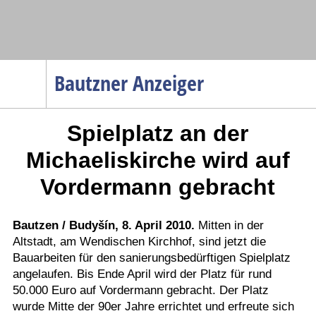
Navigation
Bautzner Anzeiger
Startseite
Spielplatz an der
Menüpunkte
Politik
Michaeliskirche wird auf
Gesellschaft
Vordermann gebracht
Wirtschaft
Service
Bautzen / Budyšín, 8. April 2010.
Mitten in der
Altstadt, am Wendischen Kirchhof, sind jetzt die
Verkehr
Bauarbeiten für den sanierungsbedürftigen Spielplatz
Gesundheit
angelaufen. Bis Ende April wird der Platz für rund
Kultur
50.000 Euro auf Vordermann gebracht. Der Platz
wurde Mitte der 90er Jahre errichtet und erfreute sich
Sport