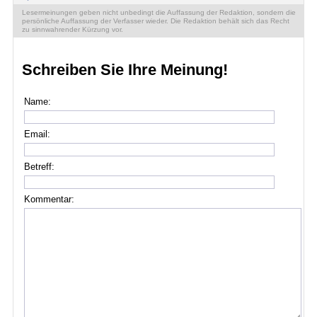
Lesermeinungen geben nicht unbedingt die Auffassung der Redaktion, sondern die
persönliche Auffassung der Verfasser wieder. Die Redaktion behält sich das Recht
zu sinnwahrender Kürzung vor.
Schreiben Sie Ihre Meinung!
Name:
Email:
Betreff:
Kommentar: