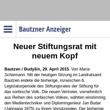
Navigation
Bautzner Anzeiger
Startseite
Neuer Stiftungsrat mit
Menüpunkte
Politik
neuem Kopf
Gesellschaft
Wirtschaft
Bautzen / Budyšin, 29. April 2015.
Von Maria
Schiemann.
Mit der heutigen Sitzung im Landratsamt
Service
Bautzen endete die bisherige, inzwischen 6.
Verkehr
Legislaturperiode des Stiftungsrates der Stiftung für
das sorbische Volk. Die neuen Vertreter, vornehmlich
Gesundheit
aus Reihen des sorbischen Volkes, wählten einstimmig
Kultur
den Medientechniker und Diplomingenieur Jan Budar
(Jahrgang 1975) zu ihrem Vorsitzenden. Der bisherige
Sport