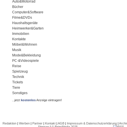
Auto&Motorrad
Bücher
Computer&Software
Filme&DVDs
Haushaltsgeräte
Heimwerker&Garten
Immobilien
Kontakte
Möbel&Wohnen
Musik
Mode&Bekleidung
PC-&Videospiele
Reise
Spielzeug
Technik
Tickets
Tiere
Sonstiges
...jetzt
kostenlos
Anzeige eintragen!
Redaktion
|
Werben
|
Partner
|
Kontakt
|
AGB
|
Impressum & Datenschutzerklärung
|
Archi
Sitemap
|
© BeierMedia 2025