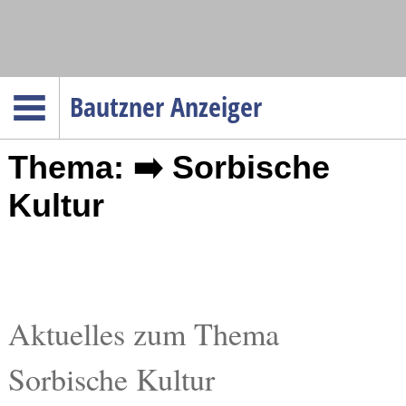
Navigation
Bautzner Anzeiger
Startseite
Thema: ➡️ Sorbische
Menüpunkte
Politik
Kultur
Gesellschaft
Wirtschaft
Service
Verkehr
Aktuelles zum Thema
Gesundheit
Sorbische Kultur
Kultur
Sport