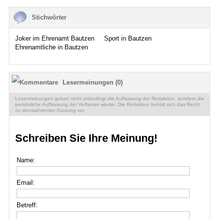
Stichwörter
Joker im Ehrenamt Bautzen
Sport in Bautzen
Ehrenamtliche in Bautzen
Lesermeinungen (0)
Lesermeinungen geben nicht unbedingt die Auffassung der Redaktion, sondern die
persönliche Auffassung der Verfasser wieder. Die Redaktion behält sich das Recht
zu sinnwahrender Kürzung vor.
Schreiben Sie Ihre Meinung!
Name:
Email:
Betreff: