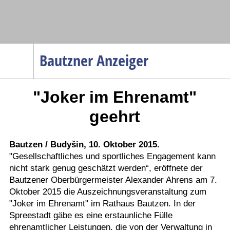
Navigation
Bautzner Anzeiger
Startseite
"Joker im Ehrenamt"
Menüpunkte
Politik
geehrt
Gesellschaft
Wirtschaft
Bautzen / Budyšin, 10. Oktober 2015.
"Gesellschaftliches und sportliches Engagement kann
Service
nicht stark genug geschätzt werden“, eröffnete der
Verkehr
Bautzener Oberbürgermeister Alexander Ahrens am 7.
Oktober 2015 die Auszeichnungsveranstaltung zum
Gesundheit
"Joker im Ehrenamt" im Rathaus Bautzen. In der
Kultur
Spreestadt gäbe es eine erstaunliche Fülle
ehrenamtlicher Leistungen, die von der Verwaltung in
Sport