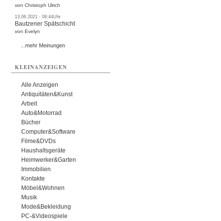
von Christoph Ulrich
13.06.2021 - 08:44Uhr
Bautzener Spätschicht
von Evelyn
...mehr Meinungen
KLEINANZEIGEN
Alle Anzeigen
Antiquitäten&Kunst
Arbeit
Auto&Motorrad
Bücher
Computer&Software
Filme&DVDs
Haushaltsgeräte
Heimwerker&Garten
Immobilien
Kontakte
Möbel&Wohnen
Musik
Mode&Bekleidung
PC-&Videospiele