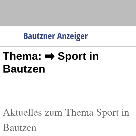
Navigation
Bautzner Anzeiger
Startseite
Thema: ➡️ Sport in
Menüpunkte
Politik
Bautzen
Gesellschaft
Wirtschaft
Service
Verkehr
Aktuelles zum Thema Sport in
Gesundheit
Bautzen
Kultur
Sport