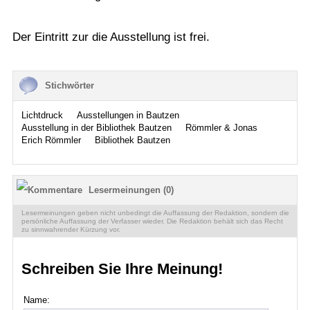
Der Eintritt zur die Ausstellung ist frei.
Stichwörter
Lichtdruck
Ausstellungen in Bautzen
Ausstellung in der Bibliothek Bautzen
Römmler & Jonas
Erich Römmler
Bibliothek Bautzen
Lesermeinungen (0)
Lesermeinungen geben nicht unbedingt die Auffassung der Redaktion, sondern die
persönliche Auffassung der Verfasser wieder. Die Redaktion behält sich das Recht
zu sinnwahrender Kürzung vor.
Schreiben Sie Ihre Meinung!
Name: