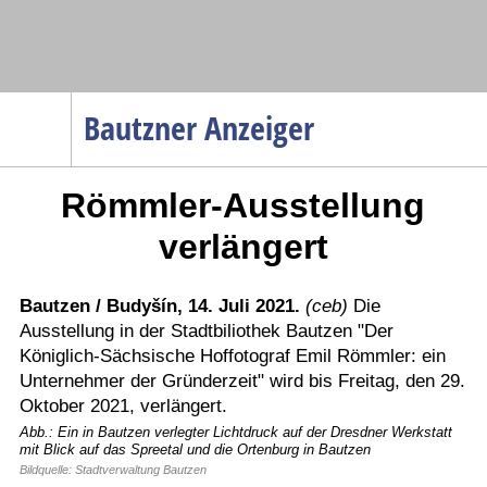
Navigation
Bautzner Anzeiger
Startseite
Römmler-Ausstellung
Menüpunkte
Politik
verlängert
Gesellschaft
Wirtschaft
Bautzen / Budyšín, 14. Juli 2021.
(ceb)
Die
Ausstellung in der Stadtbiliothek Bautzen "Der
Service
Königlich-Sächsische Hoffotograf Emil Römmler: ein
Verkehr
Unternehmer der Gründerzeit" wird bis Freitag, den 29.
Oktober 2021, verlängert.
Gesundheit
Abb.: Ein in Bautzen verlegter Lichtdruck auf der Dresdner Werkstatt
Kultur
mit Blick auf das Spreetal und die Ortenburg in Bautzen
Bildquelle: Stadtverwaltung Bautzen
Sport