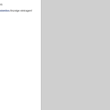
es
stenlos
Anzeige eintragen!