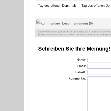
Tag des offenen Denkmals
Tag des offenen De
Lesermeinungen (0)
Lesermeinungen geben nicht unbedingt die Auffassung der Reda
Redaktion behält sich das Recht zu sinnwahrender Kürzung vor
Schreiben Sie Ihre Meinung!
Name:
Email:
Betreff:
Kommentar: