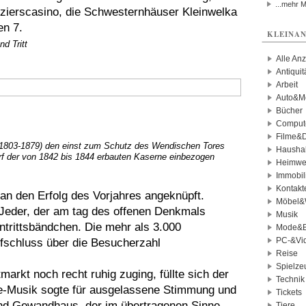
...mehr 
fizierscasino, die Schwesternhäuser Kleinwelka
en 7.
KLEINAN
d Tritt
Alle An
Antiqui
Arbeit
Auto&Mo
Bücher
Comput
Filme&
 (1803-1879) den einst zum Schutz des Wendischen Tores
Haushal
f der von 1842 bis 1844 erbauten Kaserne einbezogen
Heimwe
Immobil
Kontakt
n den Erfolg des Vorjahres angeknüpft.
Möbel&
 Jeder, der am tag des offenen Denkmals
Musik
Eintrittsbändchen. Die mehr als 3.000
Mode&B
PC-&Vid
schluss über die Besucherzahl
Reise
Spielze
rkt noch recht ruhig zuging, füllte sich der
Technik
e-Musik sogte für ausgelassene Stimmung und
Tickets
nd Gewandhaus, der im übertragenen Sinne
Tiere