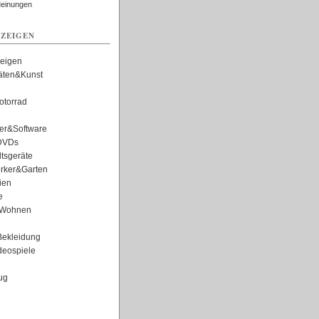
Meinungen
ZEIGEN
zeigen
täten&Kunst
torrad
er&Software
DVDs
tsgeräte
rker&Garten
ien
e
Wohnen
ekleidung
eospiele
ug