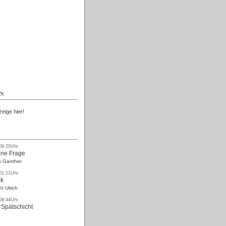
Kostenlos
EN
zeige hier!
 09:20Uhr
ne Frage
s Ganther
 01:21Uhr
nk
h Ulrich
 08:44Uhr
 Spätschicht