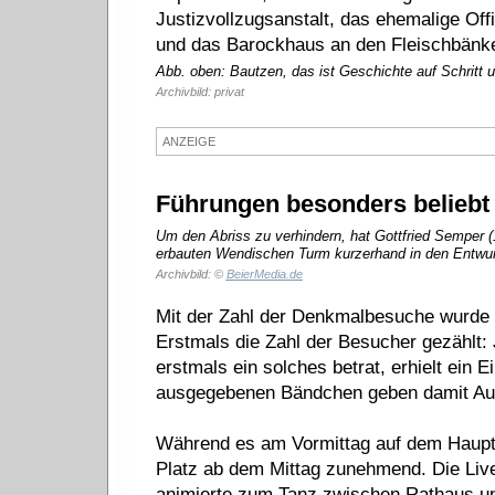
Justizvollzugsanstalt, das ehemalige Of
und das Barockhaus an den Fleischbänk
Abb. oben: Bautzen, das ist Geschichte auf Schritt un
Archivbild: privat
ANZEIGE
Führungen besonders beliebt
Um den Abriss zu verhindern, hat Gottfried Semper
erbauten Wendischen Turm kurzerhand in den Entwur
Archivbild: ©
BeierMedia.de
Mit der Zahl der Denkmalbesuche wurde a
Erstmals die Zahl der Besucher gezählt:
erstmals ein solches betrat, erhielt ein 
ausgegebenen Bändchen geben damit Auf
Während es am Vormittag auf dem Hauptma
Platz ab dem Mittag zunehmend. Die Liv
animierte zum Tanz zwischen Rathaus u