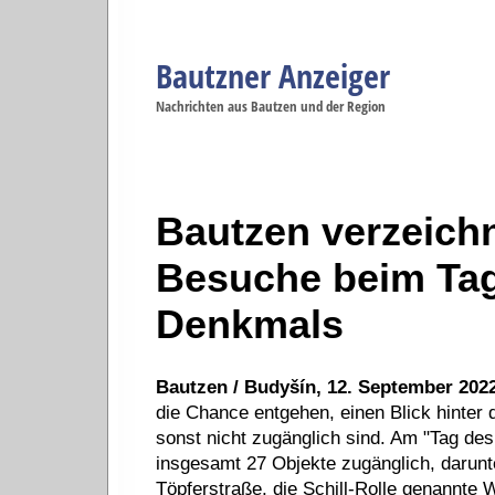
Bautzner Anzeiger
Navigation
Nachrichten aus Bautzen und der Region
Menüpunkte
Bautzen
Bautzen
Bautzen
Bautzen
Ba
Startseite
Politik
Gesellschaft
Wirtschaft
Se
Bautzen verzeichn
Besuche beim Tag
Denkmals
Bautzen / Budyšín, 12. September 2022
die Chance entgehen, einen Blick hinter 
sonst nicht zugänglich sind. Am "Tag de
insgesamt 27 Objekte zugänglich, darunt
Töpferstraße, die Schill-Rolle genannte