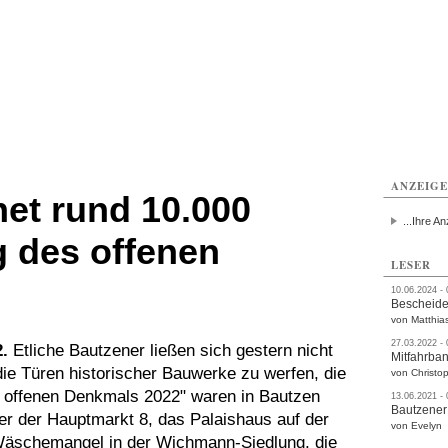
utzen
Bautzen
Bautzen
Bautzen
Bautzen
Bautzen
rvice
Verkehr
Gesundheit
Kultur
Sport
Termine
ANZEIG
et rund 10.000
...Ihre An
 des offenen
LESER
10.06.2024 -
Bescheide
von Matthia
27.03.2022 -
.
Etliche Bautzener ließen sich gestern nicht
Mitfahrba
die Türen historischer Bauwerke zu werfen, die
von Christop
s offenen Denkmals 2022" waren in Bautzen
13.06.2021 -
Bautzener
er der Hauptmarkt 8, das Palaishaus auf der
von Evelyn
 Wäschemangel in der Wichmann-Siedlung, die