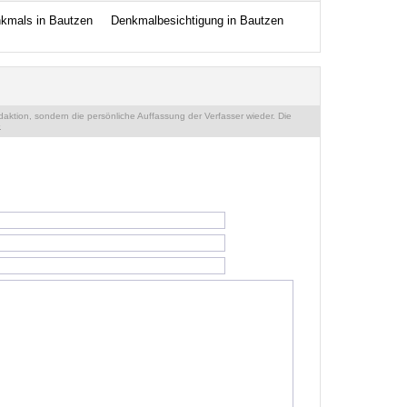
nkmals in Bautzen
Denkmalbesichtigung in Bautzen
ktion, sondern die persönliche Auffassung der Verfasser wieder. Die
.