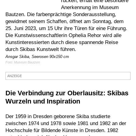
rücken, erhält eine besondere
Anerkennung im Museum
Termine
Bautzen. Die farbenprächtige Sonderausstellung,
Kostenlos
gewidmet seinem Schaffen, öffnet am Sonntag, dem
25. Juni 2023, um 15 Uhr ihre Türen für eine Führung.
Die Kunstwissenschaftlerin Ophelia Rehor wird alle
Kunstinteressierten durch diese spannende Reise
durch Skibas Kunstwelt führen.
Ansgar Skiba, Seerosen 90x150 cm
Foto: Museum Bautzen
ANZEIGE
Die Verbindung zur Oberlausitz: Skibas
Wurzeln und Inspiration
Der 1959 in Dresden geborene Skiba studierte
zwischen 1974 und 1978 sowie 1981 und 1982 an der
Hochschule für Bildende Künste in Dresden. 1982