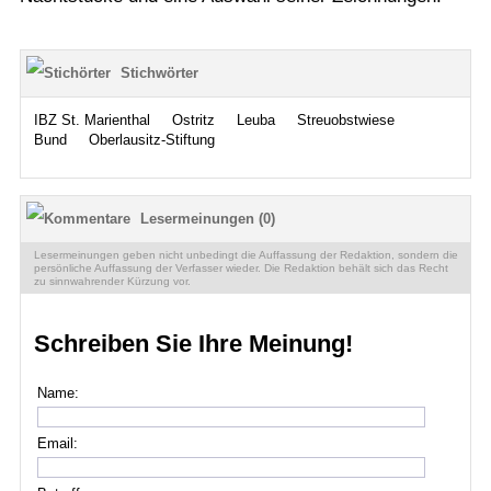
Stichwörter
IBZ St. Marienthal
Ostritz
Leuba
Streuobstwiese
Bund
Oberlausitz-Stiftung
Lesermeinungen (0)
Lesermeinungen geben nicht unbedingt die Auffassung der Redaktion, sondern die
persönliche Auffassung der Verfasser wieder. Die Redaktion behält sich das Recht
zu sinnwahrender Kürzung vor.
Schreiben Sie Ihre Meinung!
Name:
Email: