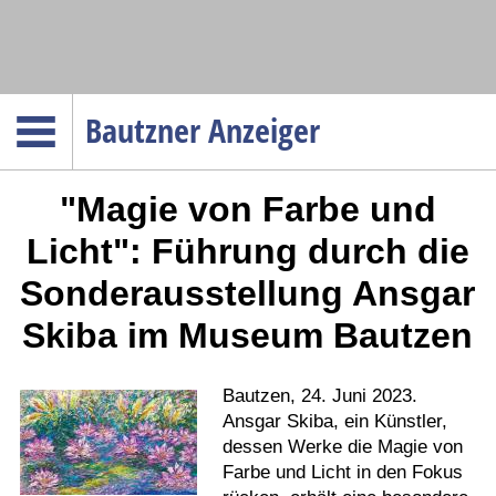
Navigation
Bautzner Anzeiger
Startseite
"Magie von Farbe und
Menüpunkte
Politik
Licht": Führung durch die
Gesellschaft
Sonderausstellung Ansgar
Wirtschaft
Skiba im Museum Bautzen
Service
Verkehr
Bautzen, 24. Juni 2023.
Gesundheit
Ansgar Skiba, ein Künstler,
dessen Werke die Magie von
Kultur
Farbe und Licht in den Fokus
Sport