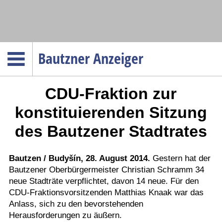
Navigation
Bautzner Anzeiger
Startseite
CDU-Fraktion zur
Menüpunkte
Politik
konstituierenden Sitzung
Gesellschaft
des Bautzener Stadtrates
Wirtschaft
Service
Bautzen / Budyšín, 28. August 2014.
Gestern hat der
Bautzener Oberbürgermeister Christian Schramm 34
Verkehr
neue Stadträte verpflichtet, davon 14 neue. Für den
Gesundheit
CDU-Fraktionsvorsitzenden Matthias Knaak war das
Kultur
Anlass, sich zu den bevorstehenden
Herausforderungen zu äußern.
Sport