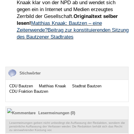
Knaak klar von der NPD ab und wendet sich
gegen ein in Internet und Medien erzeugtes
Zerrbild der Gesellschaft.
Originaltext selber
lesen!
Matthias Knaak: Bautzen – eine
Zeitenwende?Beitrag zur konstituierenden Sitzung
des Bautzener Stadtrates
Stichwörter
CDU Bautzen
Matthias Knaak
Stadtrat Bautzen
CDU Fraktion Bautzen
Lesermeinungen (0)
Lesermeinungen geben nicht unbedingt die Auffassung der Redaktion, sondern die
persönliche Auffassung der Verfasser wieder. Die Redaktion behält sich das Recht
zu sinnwahrender Kürzung vor.