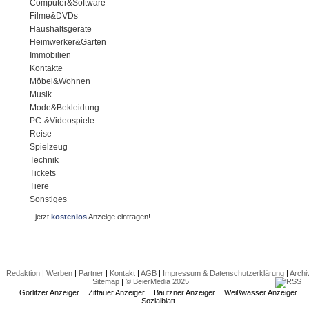
Computer&Software
Filme&DVDs
Haushaltsgeräte
Heimwerker&Garten
Immobilien
Kontakte
Möbel&Wohnen
Musik
Mode&Bekleidung
PC-&Videospiele
Reise
Spielzeug
Technik
Tickets
Tiere
Sonstiges
...jetzt
kostenlos
Anzeige eintragen!
Redaktion
|
Werben
|
Partner
|
Kontakt
|
AGB
|
Impressum & Datenschutzerklärung
|
Archi
Sitemap
|
© BeierMedia 2025
Görlitzer Anzeiger
Zittauer Anzeiger
Bautzner Anzeiger
Weißwasser Anzeiger
Sozialblatt