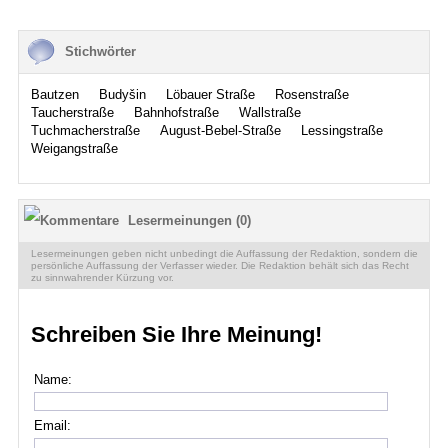
Stichwörter
Bautzen
Budyšin
Löbauer Straße
Rosenstraße
Taucherstraße
Bahnhofstraße
Wallstraße
Tuchmacherstraße
August-Bebel-Straße
Lessingstraße
Weigangstraße
Lesermeinungen (0)
Lesermeinungen geben nicht unbedingt die Auffassung der Redaktion, sondern die
persönliche Auffassung der Verfasser wieder. Die Redaktion behält sich das Recht
zu sinnwahrender Kürzung vor.
Schreiben Sie Ihre Meinung!
Name:
Email: