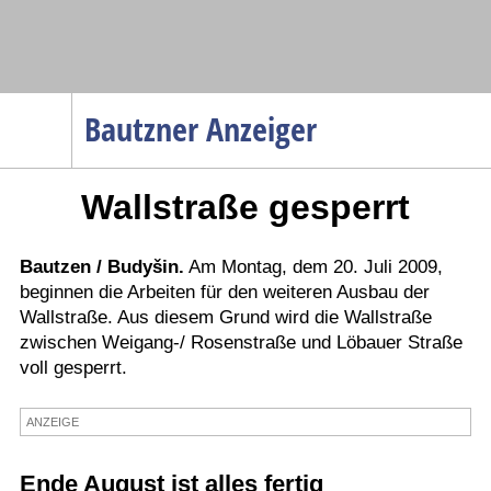
Navigation
Bautzner Anzeiger
Startseite
Wallstraße gesperrt
Menüpunkte
Politik
Gesellschaft
Bautzen / Budyšin.
Am Montag, dem 20. Juli 2009,
beginnen die Arbeiten für den weiteren Ausbau der
Wirtschaft
Wallstraße. Aus diesem Grund wird die Wallstraße
Service
zwischen Weigang-/ Rosenstraße und Löbauer Straße
voll gesperrt.
Verkehr
Gesundheit
ANZEIGE
Kultur
Ende August ist alles fertig
Sport