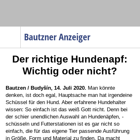
Navigation
Bautzner Anzeiger
Startseite
Der richtige Hundenapf:
Menüpunkte
Politik
Wichtig oder nicht?
Gesellschaft
Wirtschaft
Bautzen / Budyšín, 14. Juli 2020.
Man könnte
denken, ist doch egal, Hauptsache man hat irgendeine
Service
Schüssel für den Hund. Aber erfahrene Hundehalter
Verkehr
wissen: So einfach ist das weiß Gott nicht. Denn bei
der schier unendlichen Auswahl an Hundenäpfen, -
Gesundheit
schüsseln und Futterstationen ist es gar nicht so
Kultur
einfach, die für das eigene Tier passende Ausführung
in Größe, Form und Material zu finden. Da macht
Sport