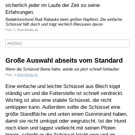
sicherlich jeder im Laufe der Zeit so seine
Termine
Erfahrungen.
Kostenlos
Redaktionshund Rudi Rabauke beim großen Napftest: Die einfache
Schüssel fällt durch und trägt reichlich Blessuren davon
Foto: © BeierMedia.de
ANZEIGE
Große Auswahl abseits vom Standard
Wenn die Schüssel Beine hätte, würde sie jetzt schnell fortlaufen
Foto: ©
BeierMedia.de
Eine einfache und leichte Schüssel aus Blech kippt
ständig um und die Futterstelle ist schnell verdreckt.
Wichtig ist also eine stabile Schüssel, die nicht
umkippen kann. Außerdem sollte die Schüssel eine
größe Standfläche und unten einen Gummirand haben,
damit sie nicht umkippt oder wegrutscht. Ist der Hund
noch klein und tappst vielleicht mit seinen Pfoten
hinein, schiebt er die Schüssel leicht weg und im