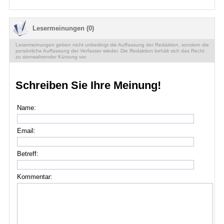
Lesermeinungen (0)
Lesermeinungen geben nicht unbedingt die Auffassung der Redaktion, sondern die
persönliche Auffassung der Verfasser wieder. Die Redaktion behält sich das Recht
zu sinnwahrender Kürzung vor.
Schreiben Sie Ihre Meinung!
Name:
Email:
Betreff:
Kommentar: