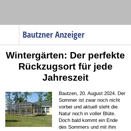
Navigation
Bautzner Anzeiger
Startseite
Wintergärten: Der perfekte
Menüpunkte
Politik
Rückzugsort für jede
Gesellschaft
Jahreszeit
Wirtschaft
Service
Bautzen, 20. August 2024. Der
Verkehr
Sommer ist zwar noch nicht
vorbei und aktuell steht die
Gesundheit
Natur noch in voller Blüte.
Kultur
Doch bald kommt ein Ende
des Sommers und mit ihm
Sport