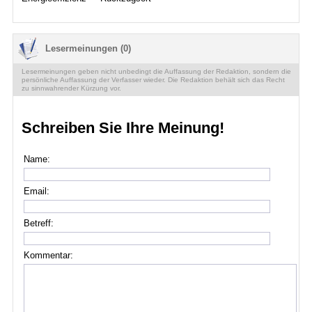
Lesermeinungen (0)
Lesermeinungen geben nicht unbedingt die Auffassung der Redaktion, sondern die
persönliche Auffassung der Verfasser wieder. Die Redaktion behält sich das Recht
zu sinnwahrender Kürzung vor.
Schreiben Sie Ihre Meinung!
Name:
Email:
Betreff:
Kommentar: