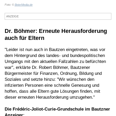
Foto: ©
BeierMedia.de
Termine
Kostenlos
ANZEIGE
Dr. Böhmer: Erneute Herausforderung
auch für Eltern
"Leider ist nun auch in Bautzen eingetreten, was vor
dem Hintergrund des landes- und bundespolitischen
Umgangs mit den aktuellen Fallzahlen zu befürchten
war", erklärte Dr. Robert Böhmer, Bautzener
Bürgermeister für Finanzen, Ordnung, Bildung und
Soziales und setzte hinzu: "Wir wünschen den
infizierten Personen eine schnelle Genesung und
hoffen, dass alle Eltern gute Lösungen finden, mit
dieser erneuten Herausforderung umzugehen."
Die Frédéric-Joliot-Curie-Grundschule im Bautzner
Anzeiger: