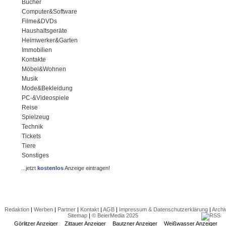
Bücher
Computer&Software
Filme&DVDs
Haushaltsgeräte
Heimwerker&Garten
Immobilien
Kontakte
Möbel&Wohnen
Musik
Mode&Bekleidung
PC-&Videospiele
Reise
Spielzeug
Technik
Tickets
Tiere
Sonstiges
...jetzt
kostenlos
Anzeige eintragen!
Redaktion
|
Werben
|
Partner
|
Kontakt
|
AGB
|
Impressum & Datenschutzerklärung
|
Archi
Sitemap
|
© BeierMedia 2025
Görlitzer Anzeiger
Zittauer Anzeiger
Bautzner Anzeiger
Weißwasser Anzeiger