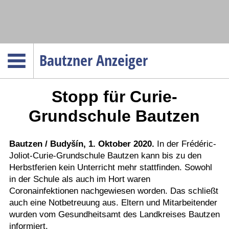
Navigation
Bautzner Anzeiger
Startseite
Stopp für Curie-
Menüpunkte
Politik
Grundschule Bautzen
Gesellschaft
Wirtschaft
Bautzen / Budyšín, 1. Oktober 2020.
In der Frédéric-
Joliot-Curie-Grundschule Bautzen kann bis zu den
Service
Herbstferien kein Unterricht mehr stattfinden. Sowohl
Verkehr
in der Schule als auch im Hort waren
Coronainfektionen nachgewiesen worden. Das schließt
Gesundheit
auch eine Notbetreuung aus. Eltern und Mitarbeitender
Kultur
wurden vom Gesundheitsamt des Landkreises Bautzen
informiert.
Sport