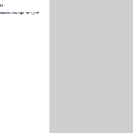
es
stenlos
Anzeige eintragen!