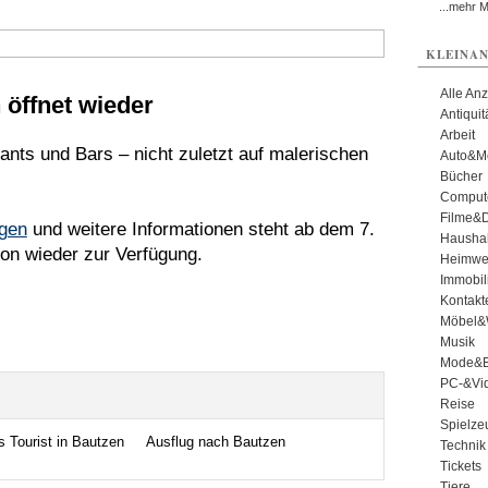
...mehr 
KLEINAN
Alle An
 öffnet wieder
Antiqui
Arbeit
ants und Bars – nicht zuletzt auf malerischen
Auto&Mo
Bücher
Comput
Filme&
gen
und weitere Informationen steht ab dem 7.
Haushal
ion wieder zur Verfügung.
Heimwe
Immobil
Kontakt
Möbel&
Musik
Mode&B
PC-&Vid
Reise
Spielze
s Tourist in Bautzen
Ausflug nach Bautzen
Technik
Tickets
Tiere