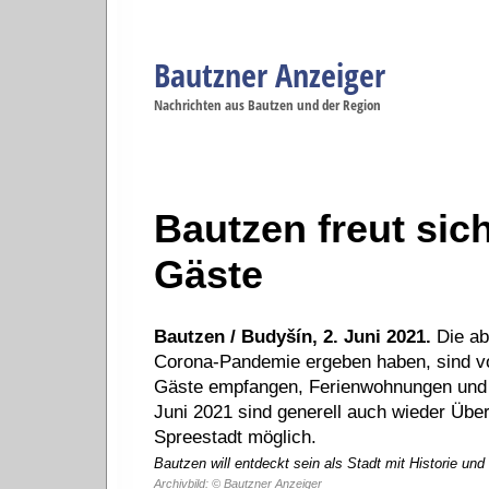
Bautzner Anzeiger
Navigation
Nachrichten aus Bautzen und der Region
Menüpunkte
Bautzen
Bautzen
Bautzen
Bautzen
Ba
Startseite
Politik
Gesellschaft
Wirtschaft
Se
Bautzen freut sic
Gäste
Bautzen / Budyšín, 2. Juni 2021.
Die ab
Corona-Pandemie ergeben haben, sind vor
Gäste empfangen, Ferienwohnungen und C
Juni 2021 sind generell auch wieder Übe
Spreestadt möglich.
Bautzen will entdeckt sein als Stadt mit Historie und
Archivbild: © Bautzner Anzeiger