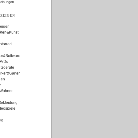
Meinungen
ZEIGEN
zeigen
täten&Kunst
torrad
er&Software
DVDs
tsgeräte
rker&Garten
ien
e
Wohnen
ekleidung
eospiele
ug