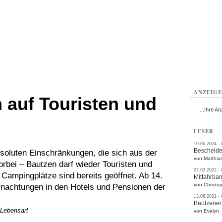
utzen
Bautzen
Bautzen
Bautzen
Bautzen
Bautzen
rvice
Verkehr
Gesundheit
Kultur
Sport
Termine
ANZEIG
h auf Touristen und
...Ihre An
LESER
10.06.2024 -
Bescheide
soluten Einschränkungen, die sich aus der
von Matthia
bei – Bautzen darf wieder Touristen und
27.03.2022 -
ampingplätze sind bereits geöffnet. Ab 14.
Mitfahrba
von Christop
rnachtungen in den Hotels und Pensionen der
13.06.2021 -
Bautzener
 Lebensart
von Evelyn