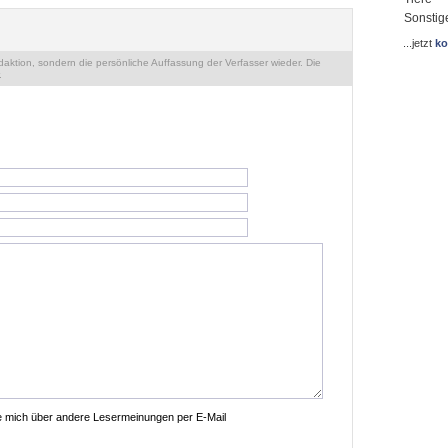
Sonstig
...jetzt
ko
ktion, sondern die persönliche Auffassung der Verfasser wieder. Die
.
ie mich über andere Lesermeinungen per E-Mail