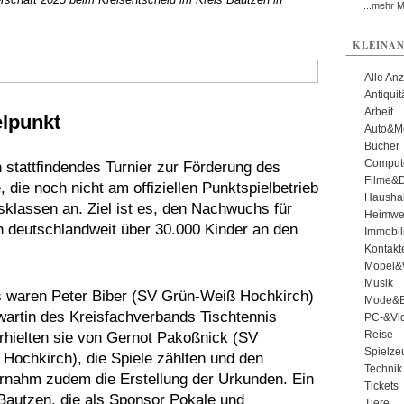
...mehr 
KLEINAN
Alle An
Antiqui
Arbeit
lpunkt
Auto&Mo
Bücher
Comput
h stattfindendes Turnier zur Förderung des
Filme&
, die noch nicht am offiziellen Punktspielbetrieb
Haushal
rsklassen an. Ziel ist es, den Nachwuchs für
Heimwe
n deutschlandweit über 30.000 Kinder an den
Immobil
Kontakt
Möbel&
Musik
ds waren Peter Biber (SV Grün-Weiß Hochkirch)
Mode&B
artin des Kreisfachverbands Tischtennis
PC-&Vid
Reise
erhielten sie von Gernot Pakoßnick (SV
Spielze
ochkirch), die Spiele zählten und den
Technik
rnahm zudem die Erstellung der Urkunden. Ein
Tickets
Bautzen, die als Sponsor Pokale und
Tiere