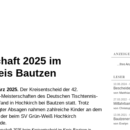
utzen
Bautzen
Bautzen
Bautzen
Bautzen
Bautzen
rvice
Verkehr
Gesundheit
Kultur
Sport
Termine
ANZEIG
chaft 2025 im
...Ihre An
eis Bautzen
LESER
10.06.2024 -
Bescheide
rz 2025.
Der Kreisentscheid der 42.
von Matthia
i-Meisterschaften des Deutschen Tischtennis-
27.03.2022 -
nd in Hochkirch bei Bautzen statt. Trotz
Mitfahrba
von Christop
gter Absagen nahmen zahlreiche Kinder an dem
, der beim SV Grün-Weiß Hochkirch
13.06.2021 -
Bautzener
de.
von Evelyn
erschaft 2025 beim Kreisentscheid im Kreis Bautzen in