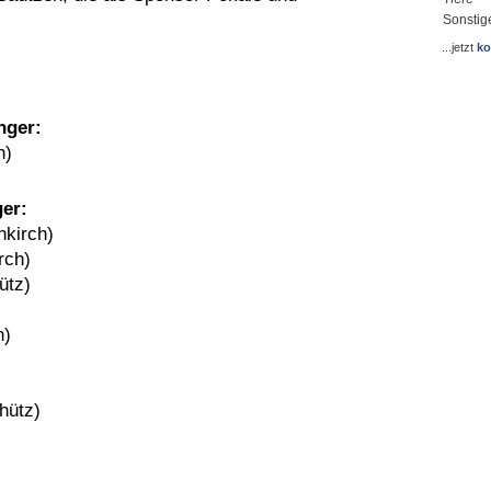
Sonstig
...jetzt
ko
nger
:
h
)
ger
:
hkirch
)
rch
)
ütz)
h
)
hütz)