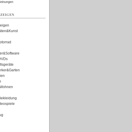
Meinungen
ZEIGEN
zeigen
täten&Kunst
torrad
er&Software
DVDs
tsgeräte
rker&Garten
ien
e
Wohnen
ekleidung
eospiele
ug