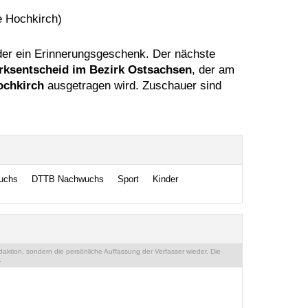
e
Hochkirch
)
nder ein Erinnerungsgeschenk. Der nächste
rksentscheid im Bezirk Ostsachsen
, der am
ochkirch
ausgetragen wird. Zuschauer sind
uchs
DTTB Nachwuchs
Sport
Kinder
ktion, sondern die persönliche Auffassung der Verfasser wieder. Die
.