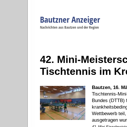
Bautzner Anzeiger
Navigation
Nachrichten aus Bautzen und der Region
Menüpunkte
Bautzen
Bautzen
Bautzen
Bautzen
Ba
Startseite
Politik
Gesellschaft
Wirtschaft
Se
42. Mini-Meisters
Tischtennis im Kr
Bautzen, 16. Mä
Tischtennis-Min
Bundes (DTTB) fa
krankheitsbedin
Wettbewerb teil
ausgetragen wur
42. Mini-Einzelmeist