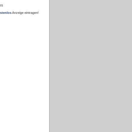
es
stenlos
Anzeige eintragen!