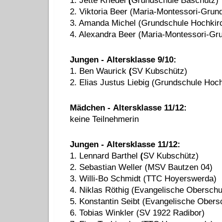
1. Jette Kriedel
(
Grundschule Baschütz)
2. Viktoria Beer (Maria-Montessori-Gru
3. Amanda Michel (Grundschule
Hochkir
4. Alexandra Beer (Maria-Montessori-G
Jungen
-
Altersklasse
9/10:
1. Ben Waurick
(
SV
Kubschütz
)
2. Elias Justus Liebig (Grundschule
Hoch
Mädchen
-
Altersklasse
11
/1
2
:
keine Teilnehmerin
Jungen
-
Altersklasse
11
/1
2
:
1. Lennard Barthel
(
SV
Kubschütz
)
2. Sebastian Weller (MSV
Bautzen
04)
3. Willi-Bo Schmidt (TTC
Hoyerswerda
)
4. Niklas Röthig (Evangelische Obersch
5. Konstantin Seibt (Evangelische Ober
6. Tobias Winkler (SV 1922
Radibor
)