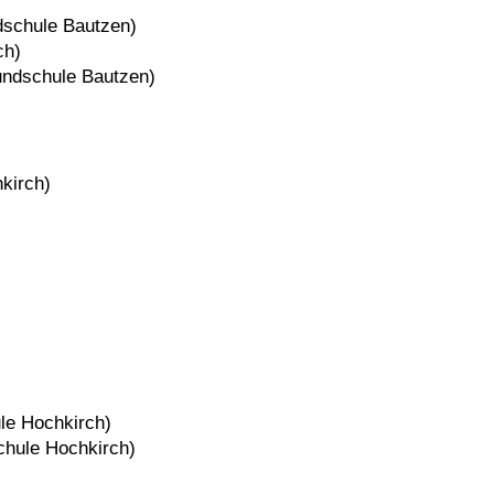
ndschule
Bautzen
)
ch
)
rundschule
Bautzen
)
kirch
)
ule
Hochkirch
)
schule
Hochkirch
)