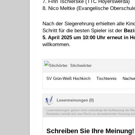
7. Finn Tschierske (TTC
Hoyerswerda
)
8. Nico Meltke (Evangelische Oberschul
Nach der Siegerehrung erhielten alle Ki
Schritt für die besten Spieler ist der
Bezi
5. April 2025 um 10:00 Uhr erneut in H
willkommen.
Stichwörter
SV Grün-Weiß Hochkirch
Tischtennis
Nachw
Lesermeinungen (0)
Lesermeinungen geben nicht unbedingt die Auffassung der Reda
Redaktion behält sich das Recht zu sinnwahrender Kürzung vor
Schreiben Sie Ihre Meinung!