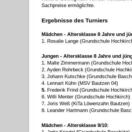
Sachpreise ermöglichte.
Ergebnisse des Turniers
Mädchen
-
Altersklasse
8 Jahre und jü
1. Rosalie Lange (Grundschule
Hochkirc
Jungen
-
Altersklasse
8 Jahre und jün
1. Malte Zimmermann (Grundschule
Hoc
2. Ayden Rohrbeck (Grundschule
Hochki
3. Johann Kutschke (Grundschule Basch
4. Lennart Kühn (MSV
Bautzen
04)
5.
Frederik Frind (Grundschule
Hochkirc
6. Willi Menter (Grundschule
Hochkirch
)
7. Joris Weß (KiTa Löwenzahn
Bautzen
)
8. Leander Hartmann (Grundschule Basc
Mädchen
-
Altersklasse
9/10: