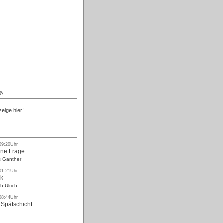
Kostenlos
EN
zeige hier!
 09:20Uhr
ne Frage
s Ganther
 01:21Uhr
nk
h Ulrich
 08:44Uhr
 Spätschicht