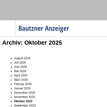
Navigation
Bautzner Anzeiger
Startseite
Archiv: Oktober 2025
Menüpunkte
Politik
Gesellschaft
August 2026
Juli 2026
Wirtschaft
Juni 2026
Mai 2026
Service
April 2026
März 2026
Verkehr
Februar 2026
Januar 2026
Gesundheit
Dezember 2025
November 2025
Kultur
Oktober 2025
Sport
September 2025