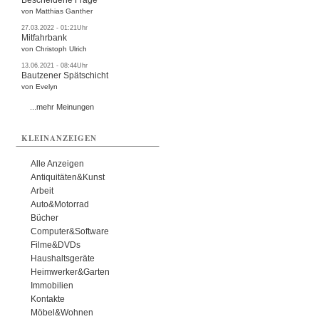
Bescheidene Frage
von Matthias Ganther
27.03.2022 - 01:21Uhr
Mitfahrbank
von Christoph Ulrich
13.06.2021 - 08:44Uhr
Bautzener Spätschicht
von Evelyn
...mehr Meinungen
KLEINANZEIGEN
Alle Anzeigen
Antiquitäten&Kunst
Arbeit
Auto&Motorrad
Bücher
Computer&Software
Filme&DVDs
Haushaltsgeräte
Heimwerker&Garten
Immobilien
Kontakte
Möbel&Wohnen