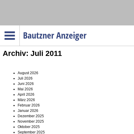
Navigation
Bautzner Anzeiger
Startseite
Archiv: Juli 2011
Menüpunkte
Politik
Gesellschaft
August 2026
Juli 2026
Wirtschaft
Juni 2026
Mai 2026
Service
April 2026
März 2026
Verkehr
Februar 2026
Januar 2026
Gesundheit
Dezember 2025
November 2025
Kultur
Oktober 2025
Sport
September 2025