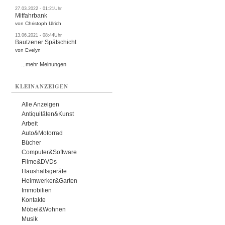
27.03.2022 - 01:21Uhr
Mitfahrbank
von Christoph Ulrich
13.06.2021 - 08:44Uhr
Bautzener Spätschicht
von Evelyn
...mehr Meinungen
KLEINANZEIGEN
Alle Anzeigen
Antiquitäten&Kunst
Arbeit
Auto&Motorrad
Bücher
Computer&Software
Filme&DVDs
Haushaltsgeräte
Heimwerker&Garten
Immobilien
Kontakte
Möbel&Wohnen
Musik