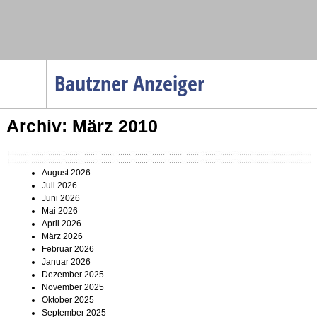
Navigation
Bautzner Anzeiger
Startseite
Archiv: März 2010
Menüpunkte
Politik
Gesellschaft
August 2026
Juli 2026
Wirtschaft
Juni 2026
Mai 2026
Service
April 2026
März 2026
Verkehr
Februar 2026
Januar 2026
Gesundheit
Dezember 2025
November 2025
Kultur
Oktober 2025
Sport
September 2025