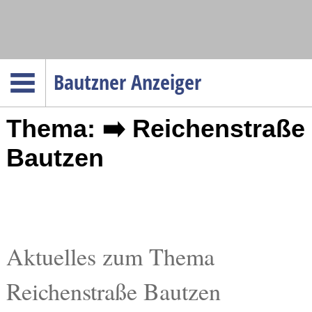
Navigation
Bautzner Anzeiger
Startseite
Thema: ➡️ Reichenstraße
Menüpunkte
Politik
Bautzen
Gesellschaft
Wirtschaft
Service
Verkehr
Aktuelles zum Thema
Gesundheit
Reichenstraße Bautzen
Kultur
Sport