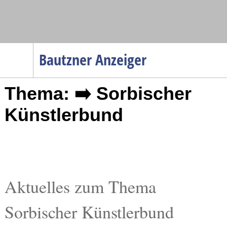
Navigation
Bautzner Anzeiger
Startseite
Thema: ➡️ Sorbischer
Menüpunkte
Politik
Künstlerbund
Gesellschaft
Wirtschaft
Service
Verkehr
Aktuelles zum Thema
Gesundheit
Sorbischer Künstlerbund
Kultur
Sport