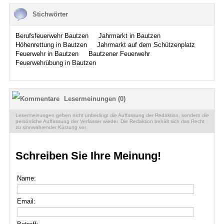
Stichwörter
Berufsfeuerwehr Bautzen
Jahrmarkt in Bautzen
Höhenrettung in Bautzen
Jahrmarkt auf dem Schützenplatz
Feuerwehr in Bautzen
Bautzener Feuerwehr
Feuerwehrübung in Bautzen
Lesermeinungen (0)
Lesermeinungen geben nicht unbedingt die Auffassung der Redaktion, sondern die
persönliche Auffassung der Verfasser wieder. Die Redaktion behält sich das Recht
zu sinnwahrender Kürzung vor.
Schreiben Sie Ihre Meinung!
Name:
Email: