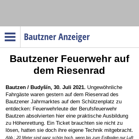
Navigation
Bautzner Anzeiger
Startseite
Bautzener Feuerwehr auf
Menüpunkte
Politik
dem Riesenrad
Gesellschaft
Wirtschaft
Bautzen / Budyšín, 30. Juli 2021.
Ungewöhnliche
Fahrgäste waren gestern auf dem Riesenrad des
Service
Bautzener Jahrmarktes auf dem Schützenplatz zu
Verkehr
entdecken: Feuerwehrleute der Berufsfeuerwehr
Bautzen absolvierten hier eine praktische Ausbildung
Gesundheit
zu Höhenrettung. Ein Ticket brauchten sie nicht zu
Kultur
lösen, hatten sie doch ihre eigene Technik mitgebracht.
Sport
Abb.: 20 Meter sind ganz schön hoch, wenn bis zum Erdboden nur Luft