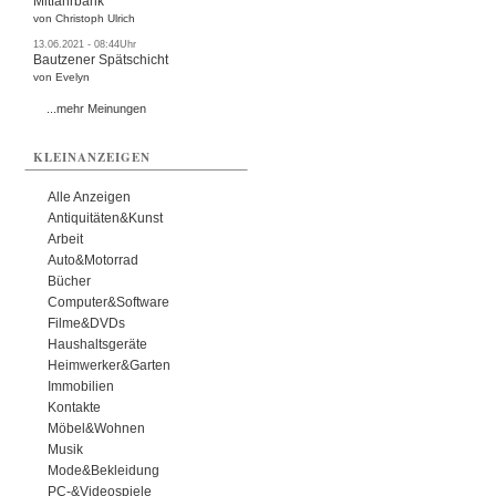
Mitfahrbank
von Christoph Ulrich
13.06.2021 - 08:44Uhr
Bautzener Spätschicht
von Evelyn
...mehr Meinungen
KLEINANZEIGEN
Alle Anzeigen
Antiquitäten&Kunst
Arbeit
Auto&Motorrad
Bücher
Computer&Software
Filme&DVDs
Haushaltsgeräte
Heimwerker&Garten
Immobilien
Kontakte
Möbel&Wohnen
Musik
Mode&Bekleidung
PC-&Videospiele