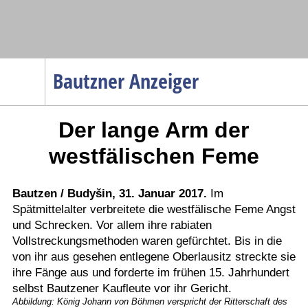
Navigation
Bautzner Anzeiger
Startseite
Der lange Arm der
Menüpunkte
Politik
westfälischen Feme
Gesellschaft
Wirtschaft
Bautzen / Budyšin, 31. Januar 2017.
Im
Spätmittelalter verbreitete die westfälische Feme Angst
Service
und Schrecken. Vor allem ihre rabiaten
Verkehr
Vollstreckungsmethoden waren gefürchtet. Bis in die
von ihr aus gesehen entlegene Oberlausitz streckte sie
Gesundheit
ihre Fänge aus und forderte im frühen 15. Jahrhundert
Kultur
selbst Bautzener Kaufleute vor ihr Gericht.
Abbildung: König Johann von Böhmen verspricht der Ritterschaft des
Sport