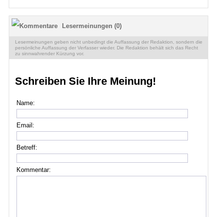
Lesermeinungen (0)
Lesermeinungen geben nicht unbedingt die Auffassung der Redaktion, sondern die
persönliche Auffassung der Verfasser wieder. Die Redaktion behält sich das Recht
zu sinnwahrender Kürzung vor.
Schreiben Sie Ihre Meinung!
Name:
Email:
Betreff:
Kommentar: