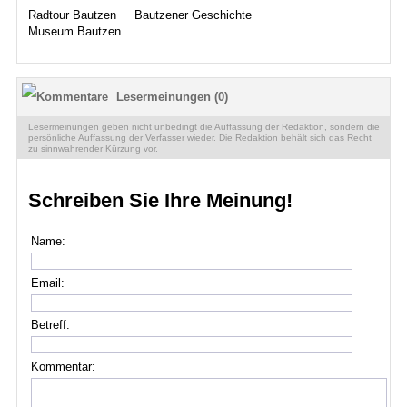
Radtour Bautzen
Bautzener Geschichte
Museum Bautzen
Lesermeinungen (0)
Lesermeinungen geben nicht unbedingt die Auffassung der Redaktion, sondern die
persönliche Auffassung der Verfasser wieder. Die Redaktion behält sich das Recht
zu sinnwahrender Kürzung vor.
Schreiben Sie Ihre Meinung!
Name:
Email:
Betreff:
Kommentar: