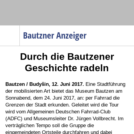
Navigation
Bautzner Anzeiger
Startseite
Durch die Bautzener
Menüpunkte
Politik
Geschichte radeln
Gesellschaft
Wirtschaft
Bautzen / Budyšin, 12. Juni 2017.
Eine Stadtführung
der mobilisierten Art bietet das Museum Bautzen am
Service
Sonnabend, dem 24. Juni 2017, an: per Fahrrad die
Verkehr
Grenzen der Stadt erkunden. Geleitet wird die Tour
wird vom Allgemeinen Deutschen Fahrrad-Club
Gesundheit
(ADFC) und Museumsleiter Dr. Jürgen Vollbrecht. Im
Kultur
verträglichen Tempo soll die Gruppe die
eingemeindeten Ortsteile durchfahren und dabei
Sport