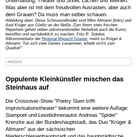
Unterhaltung, Theater und Show, Lachen und Weinen."
Was aber ist mit dem freudvollen Ausrasten, aber auch
Termine
dem Grauen? Da muss man selber schauen.
Kostenlos
Abbildung oben: Diese Schmunzelbrüder sind Mike Altmann (links) und
Axel Krüger aus Görlitz an der Neiße. Zum ihrem stets frischen
Repertoire gehört neben unkonventioneller Heiterkeit auch die Kunst,
betroffen und nachdenklich zu machen. Fritz R. Stänker,
Altkommentator der
Regional Magazin Gruppe
, meint zu Krüger &
Altmann: Tun sich zwei Genies zusammen, erhebt sich's zum
Quadrat!"
ANZEIGE
Oppulente Kleinkünstler mischen das
Steinhaus auf
Die Crossover-Show "Poetry Slam trifft
Improvisationstheater" bekommt eine weitere Auflage:
Slampoet und Lesebühnenautor Andreas "Spider"
Krenzke aus der Bundeshauptstadt, das Duo "Krüger &
Altmann" aus der sächsischen
Niederschlesienhauptstadt und das hauptstädtische