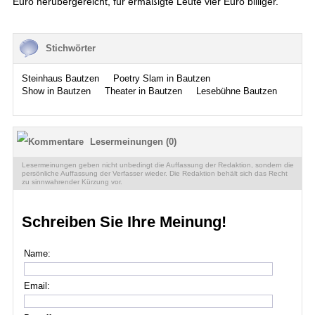
Euro herübergereicht, für ermäßigte Leute vier Euro billiger.
Stichwörter
Steinhaus Bautzen
Poetry Slam in Bautzen
Show in Bautzen
Theater in Bautzen
Lesebühne Bautzen
Lesermeinungen (0)
Lesermeinungen geben nicht unbedingt die Auffassung der Redaktion, sondern die
persönliche Auffassung der Verfasser wieder. Die Redaktion behält sich das Recht
zu sinnwahrender Kürzung vor.
Schreiben Sie Ihre Meinung!
Name:
Email: