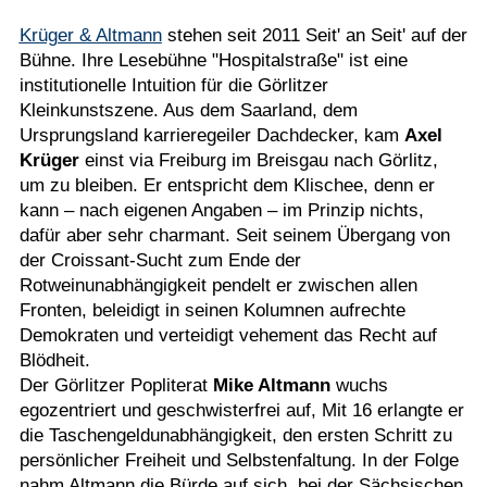
Krüger & Altmann
stehen seit 2011 Seit' an Seit' auf der
Bühne. Ihre Lesebühne "Hospitalstraße" ist eine
institutionelle Intuition für die Görlitzer
Kleinkunstszene. Aus dem Saarland, dem
Ursprungsland karrieregeiler Dachdecker, kam
Axel
Krüger
einst via Freiburg im Breisgau nach Görlitz,
um zu bleiben. Er entspricht dem Klischee, denn er
kann – nach eigenen Angaben – im Prinzip nichts,
dafür aber sehr charmant. Seit seinem Übergang von
der Croissant-Sucht zum Ende der
Rotweinunabhängigkeit pendelt er zwischen allen
Fronten, beleidigt in seinen Kolumnen aufrechte
Demokraten und verteidigt vehement das Recht auf
Blödheit.
Der Görlitzer Popliterat
Mike Altmann
wuchs
egozentriert und geschwisterfrei auf, Mit 16 erlangte er
die Taschengeldunabhängigkeit, den ersten Schritt zu
persönlicher Freiheit und Selbstenfaltung. In der Folge
nahm Altmann die Bürde auf sich, bei der Sächsischen