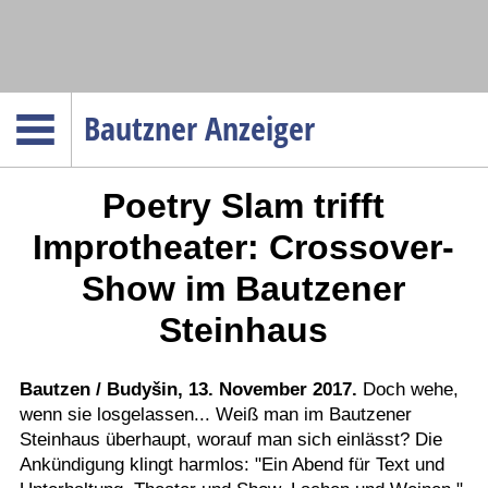
Navigation
Bautzner Anzeiger
Startseite
Poetry Slam trifft
Menüpunkte
Politik
Improtheater: Crossover-
Gesellschaft
Show im Bautzener
Wirtschaft
Steinhaus
Service
Verkehr
Bautzen / Budyšin, 13. November 2017.
Doch wehe,
Gesundheit
wenn sie losgelassen... Weiß man im Bautzener
Steinhaus überhaupt, worauf man sich einlässt? Die
Kultur
Ankündigung klingt harmlos: "Ein Abend für Text und
Sport