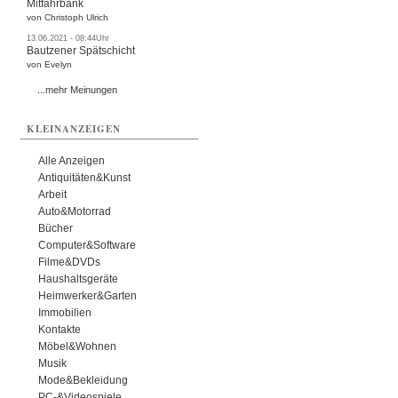
Mitfahrbank
von Christoph Ulrich
13.06.2021 - 08:44Uhr
Bautzener Spätschicht
von Evelyn
...mehr Meinungen
KLEINANZEIGEN
Alle Anzeigen
Antiquitäten&Kunst
Arbeit
Auto&Motorrad
Bücher
Computer&Software
Filme&DVDs
Haushaltsgeräte
Heimwerker&Garten
Immobilien
Kontakte
Möbel&Wohnen
Musik
Mode&Bekleidung
PC-&Videospiele