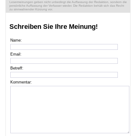
Lesermeinungen geben nicht unbedingt die Auffassung der Redaktion, sondern die
persönliche Auffassung der Verfasser wieder. Die Redaktion behält sich das Recht
zu sinnwahrender Kürzung vor.
Schreiben Sie Ihre Meinung!
Name:
Email:
Betreff:
Kommentar: