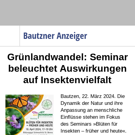
Navigation
Bautzner Anzeiger
Startseite
Grünlandwandel: Seminar
Menüpunkte
Politik
beleuchtet Auswirkungen
Gesellschaft
auf Insektenvielfalt
Wirtschaft
Service
Bautzen, 22. März 2024. Die
Verkehr
Dynamik der Natur und ihre
Anpassung an menschliche
Gesundheit
Einflüsse stehen im Fokus
Kultur
des Seminars »Blüten für
Insekten – früher und heute«.
Sport