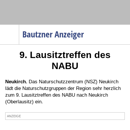
Navigation
Bautzner Anzeiger
Startseite
9. Lausitztreffen des
Menüpunkte
Politik
NABU
Gesellschaft
Wirtschaft
Neukirch.
Das Naturschutzzentrum (NSZ) Neukirch
lädt die Naturschutzgruppen der Region sehr herzlich
Service
zum 9. Lausitztreffen des NABU nach Neukirch
Verkehr
(Oberlausitz) ein.
Gesundheit
ANZEIGE
Kultur
Sport