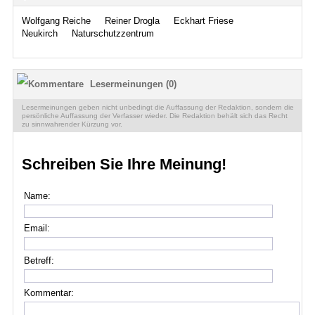
Wolfgang Reiche
Reiner Drogla
Eckhart Friese
Neukirch
Naturschutzzentrum
Lesermeinungen (0)
Lesermeinungen geben nicht unbedingt die Auffassung der Redaktion, sondern die
persönliche Auffassung der Verfasser wieder. Die Redaktion behält sich das Recht
zu sinnwahrender Kürzung vor.
Schreiben Sie Ihre Meinung!
Name:
Email:
Betreff:
Kommentar: